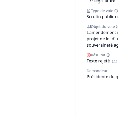
17
législature
Type de vote
Scrutin public o
Objet du vote
L'amendement n°
projet de loi d'
souveraineté ag
Résultat
Texte rejeté
(22
Demandeur
Présidente du g