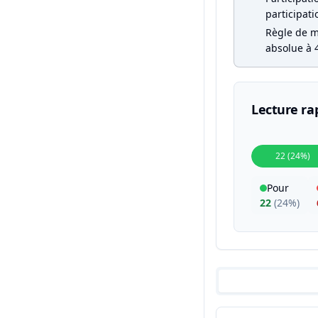
participati
Règle de ma
absolue à 4
Lecture ra
22 (24%)
Pour
22
(
24%
)