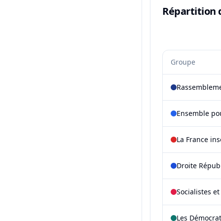
Répartition 
Groupe
Rassembleme
Ensemble pou
La France in
Droite Répub
Socialistes e
Les Démocra