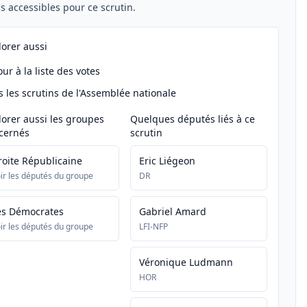
els accessibles pour ce scrutin.
lorer aussi
ur à la liste des votes
s les scrutins de l'Assemblée nationale
lorer aussi les groupes
Quelques députés liés à ce
cernés
scrutin
roite Républicaine
Eric Liégeon
ir les députés du groupe
DR
es Démocrates
Gabriel Amard
ir les députés du groupe
LFI-NFP
Véronique Ludmann
HOR