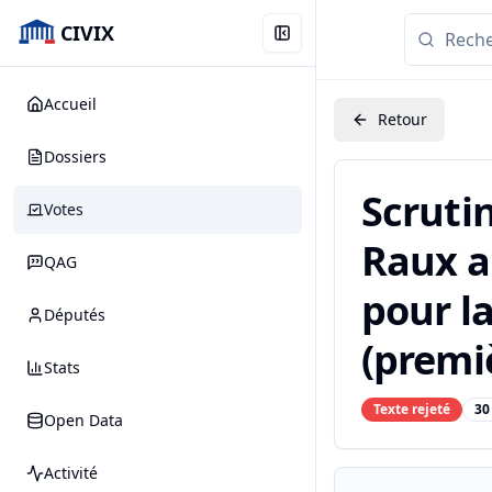
CIVIX
Accueil
Retour
Dossiers
Scruti
Votes
Raux ap
QAG
pour la
Députés
(premiè
Stats
Texte rejeté
30
Open Data
Activité