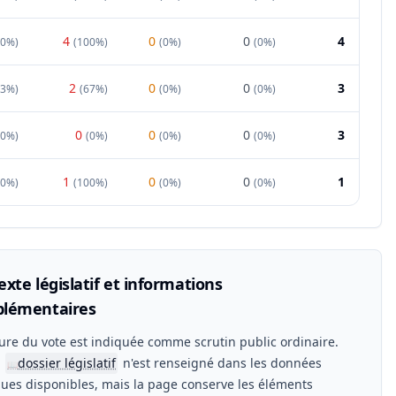
4
0
0
4
0%
)
(
100%
)
(
0%
)
(
0%
)
2
0
0
3
33%
)
(
67%
)
(
0%
)
(
0%
)
0
0
0
3
00%
)
(
0%
)
(
0%
)
(
0%
)
1
0
0
1
0%
)
(
100%
)
(
0%
)
(
0%
)
xte législatif et informations
lémentaires
ure du vote est indiquée comme scrutin public ordinaire.
n
dossier législatif
n'est renseigné dans les données
📖
ues disponibles, mais la page conserve les éléments