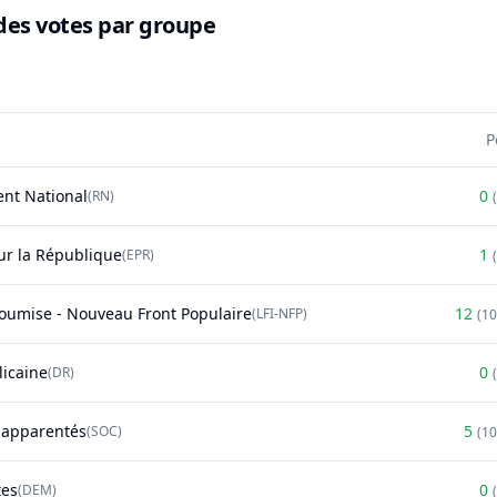
des votes par groupe
P
nt National
0
(
RN
)
(
r la République
1
(
EPR
)
(
soumise - Nouveau Front Populaire
12
(
LFI-NFP
)
(
1
licaine
0
(
DR
)
(
t apparentés
5
(
SOC
)
(
1
tes
0
(
DEM
)
(