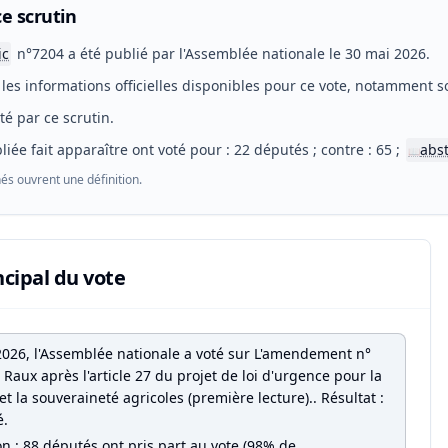
e scrutin
ic
n°7204 a été publié par l'Assemblée nationale le 30 mai 2026.
les informations officielles disponibles pour ce vote, notamment so
eté par ce scrutin.
liée fait apparaître ont voté pour : 22 députés ; contre : 65 ;
abs
📖
és ouvrent une définition.
ncipal du vote
2026, l'Assemblée nationale a voté sur L'amendement n°
Raux après l'article 27 du projet de loi d'urgence pour la
et la souveraineté agricoles (première lecture).. Résultat :
é.
on : 88 députés ont pris part au vote (98% de