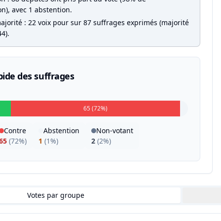
on), avec 1 abstention.
jorité : 22 voix pour sur 87 suffrages exprimés (majorité
4).
pide des suffrages
65 (72%)
Contre
Abstention
Non-votant
65
(
72%
)
1
(
1%
)
2
(
2%
)
Votes par groupe