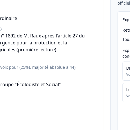
offici
rdinaire
Exp
Reto
 1892 de M. Raux après l'article 27 du
Tou
urgence pour la protection et la
ricoles (première lecture).
Exp
con
 voix pour (25%), majorité absolue à 44)
D
Vo
roupe "Écologiste et Social"
L
Vo