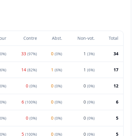
our
Contre
Abst.
Non-vot.
Total
33
0
1
34
0%
)
(
97%
)
(
0%
)
(
3%
)
14
1
1
17
6%
)
(
82%
)
(
6%
)
(
6%
)
0
0
0
12
00%
)
(
0%
)
(
0%
)
(
0%
)
6
0
0
6
0%
)
(
100%
)
(
0%
)
(
0%
)
0
0
0
5
00%
)
(
0%
)
(
0%
)
(
0%
)
5
0
0
5
0%
)
(
100%
)
(
0%
)
(
0%
)