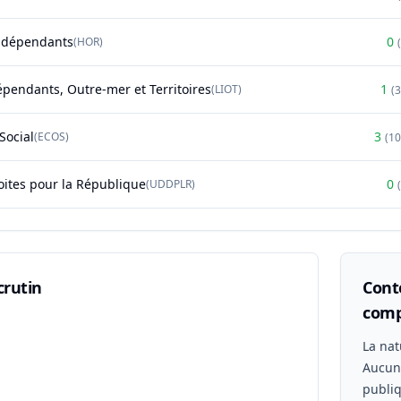
ndépendants
0
(
HOR
)
(
épendants, Outre-mer et Territoires
1
(
LIOT
)
(
Social
3
(
ECOS
)
(
1
oites pour la République
0
(
UDDPLR
)
(
crutin
Conte
comp
n
La nat
Aucu
publiq