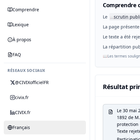
Comprendre c
Comprendre
Le
scrutin publ
📖
Lexique
La page présente 
Le texte a été rej
À propos
La répartition pub
FAQ
📖
Les termes soulign
RÉSEAUX SOCIAUX
@CIVIXofficielFR
Résultat pri
civix.fr
Le 30 mai 
CIVIX.fr
1892 de M. 
protection 
Français
Texte rejet
Participati