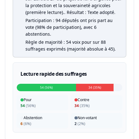
la protection et la souveraineté agricoles
(première lecture).. Résultat : Texte adopté.
Participation : 94 députés ont pris part au
vote (98% de participation), avec 6
abstentions.
Règle de majorité : 54 voix pour sur 88
suffrages exprimés (majorité absolue à 45).
Lecture rapide des suffrages
54 (56%)
34 (35%)
Pour
Contre
54
(
56%
)
34
(
35%
)
Abstention
Non-votant
6
(
6%
)
2
(
2%
)