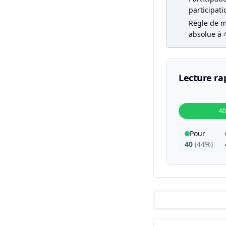
participati
Règle de ma
absolue à 4
Lecture ra
40
Pour
40
(
44%
)