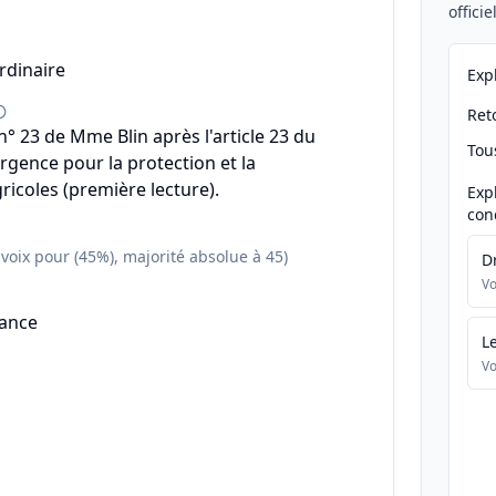
offici
rdinaire
Exp
Reto
 23 de Mme Blin après l'article 23 du
Tou
urgence pour la protection et la
ricoles (première lecture).
Exp
con
 voix pour (45%), majorité absolue à 45)
D
Vo
éance
L
Vo