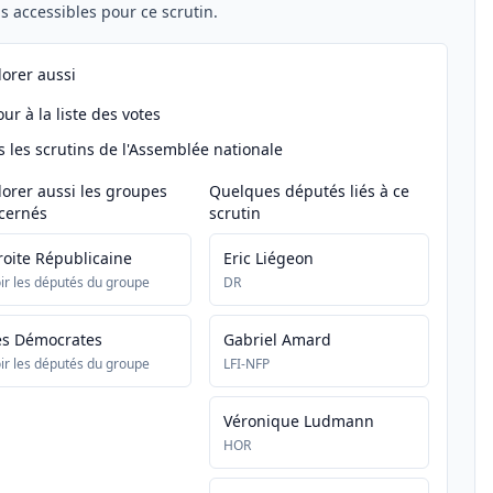
els accessibles pour ce scrutin.
lorer aussi
ur à la liste des votes
s les scrutins de l'Assemblée nationale
lorer aussi les groupes
Quelques députés liés à ce
cernés
scrutin
roite Républicaine
Eric Liégeon
ir les députés du groupe
DR
es Démocrates
Gabriel Amard
ir les députés du groupe
LFI-NFP
Véronique Ludmann
HOR