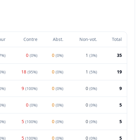
our
Contre
Abst.
Non-vot.
Total
0
0
1
35
7%
)
(
0%
)
(
0%
)
(
3%
)
18
0
1
19
0%
)
(
95%
)
(
0%
)
(
5%
)
9
0
0
9
0%
)
(
100%
)
(
0%
)
(
0%
)
0
0
0
5
0%
)
(
0%
)
(
0%
)
(
0%
)
5
0
0
5
0%
)
(
100%
)
(
0%
)
(
0%
)
5
0
0
5
0%
)
(
100%
)
(
0%
)
(
0%
)