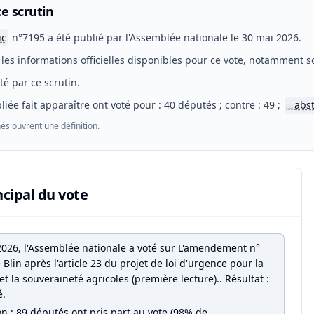
e scrutin
ic
n°7195 a été publié par l'Assemblée nationale le 30 mai 2026.
les informations officielles disponibles pour ce vote, notamment so
eté par ce scrutin.
liée fait apparaître ont voté pour : 40 députés ; contre : 49 ;
abs
📖
és ouvrent une définition.
ncipal du vote
2026, l'Assemblée nationale a voté sur L'amendement n°
lin après l'article 23 du projet de loi d'urgence pour la
et la souveraineté agricoles (première lecture).. Résultat :
é.
on : 89 députés ont pris part au vote (98% de