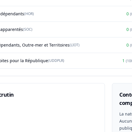
ndépendants
0
(
HOR
)
(
t apparentés
0
(
SOC
)
(
épendants, Outre-mer et Territoires
0
(
LIOT
)
(
oites pour la République
1
(
UDDPLR
)
(
10
crutin
Conte
comp
n
La nat
Aucu
publiq