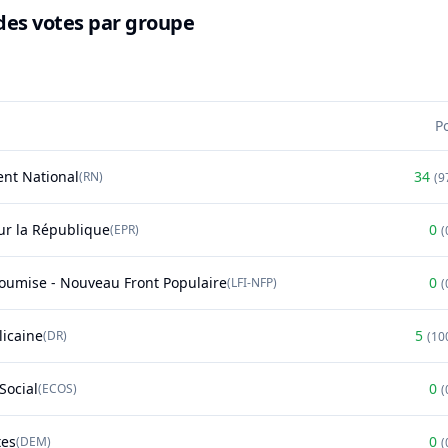
des votes par groupe
P
nt National
34
(
RN
)
(
9
r la République
0
(
EPR
)
(
soumise - Nouveau Front Populaire
0
(
LFI-NFP
)
(
licaine
5
(
DR
)
(
10
Social
0
(
ECOS
)
(
tes
0
(
DEM
)
(