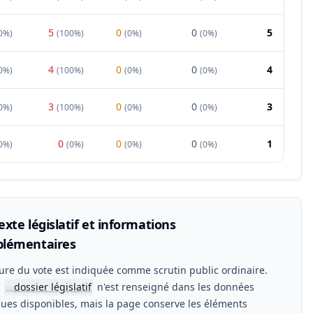
5
0
0
5
0%
)
(
100%
)
(
0%
)
(
0%
)
4
0
0
4
0%
)
(
100%
)
(
0%
)
(
0%
)
3
0
0
3
0%
)
(
100%
)
(
0%
)
(
0%
)
0
0
0
1
0%
)
(
0%
)
(
0%
)
(
0%
)
xte législatif et informations
lémentaires
ure du vote est indiquée comme scrutin public ordinaire.
n
dossier législatif
n'est renseigné dans les données
📖
ues disponibles, mais la page conserve les éléments