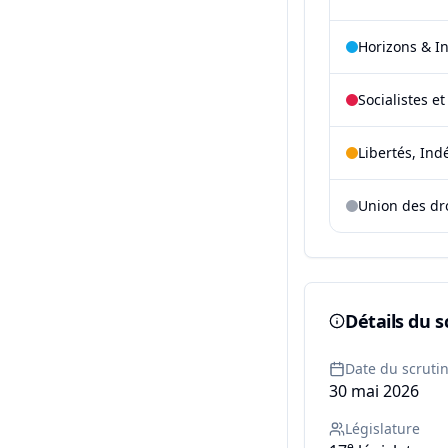
Horizons & I
Socialistes e
Libertés, Ind
Union des dr
Détails du s
Date du scruti
30 mai 2026
Législature
e