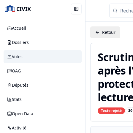
CIVIX
Accueil
Retour
Dossiers
Scruti
Votes
après l
QAG
protect
Députés
lecture
Stats
Texte rejeté
30
Open Data
Activité