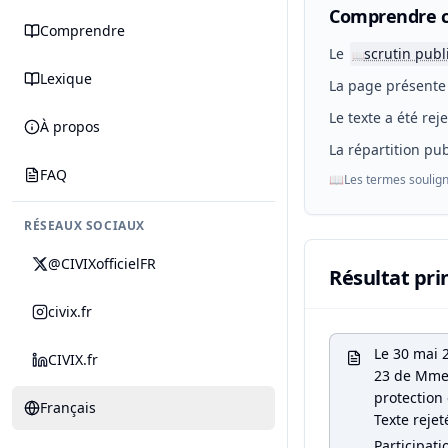
Comprendre c
Comprendre
Le
scrutin publ
📖
Lexique
La page présente 
Le texte a été rej
À propos
La répartition pub
FAQ
📖
Les termes soulign
RÉSEAUX SOCIAUX
@CIVIXofficielFR
Résultat pri
civix.fr
Le 30 mai 
CIVIX.fr
23 de Mme B
protection 
Français
Texte rejet
Participati