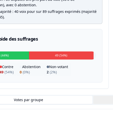
on), avec 0 abstention.
jorité : 40 voix pour sur 89 suffrages exprimés (majorité
5).
pide des suffrages
 (44%)
49 (54%)
Contre
Abstention
Non-votant
49
(
54%
)
0
(
0%
)
2
(
2%
)
Votes par groupe