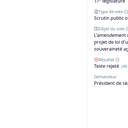
17
législature
Type de vote
Scrutin public o
Objet du vote
L'amendement n°
projet de loi d'
souveraineté ag
Résultat
Texte rejeté
(40
Demandeur
Président de s