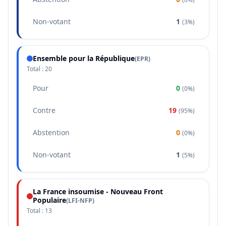
Non-votant
1
(
3%
)
Ensemble pour la République
(
EPR
)
Total :
20
Pour
0
(
0%
)
Contre
19
(
95%
)
Abstention
0
(
0%
)
Non-votant
1
(
5%
)
La France insoumise - Nouveau Front
Populaire
(
LFI-NFP
)
Total :
13