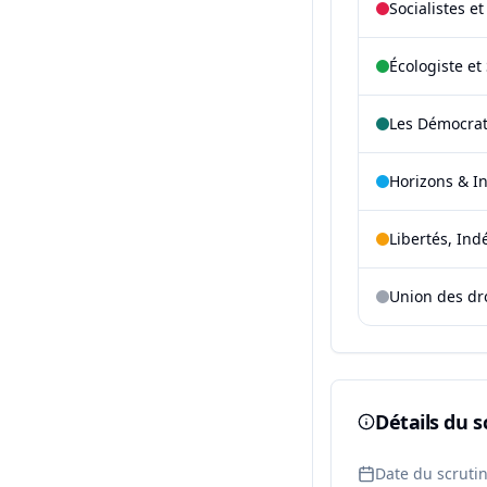
Socialistes e
Écologiste et 
Les Démocra
Horizons & I
Libertés, Ind
Union des dr
Détails du s
Date du scruti