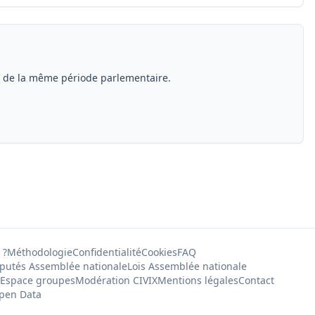
s de la même période parlementaire.
 ?
Méthodologie
Confidentialité
Cookies
FAQ
putés Assemblée nationale
Lois Assemblée nationale
Espace groupes
Modération CIVIX
Mentions légales
Contact
pen Data