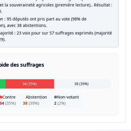
et la souveraineté agricoles (première lecture).. Résultat :
é.
on : 95 députés ont pris part au vote (98% de
on), avec 38 abstentions.
jorité : 23 voix pour sur 57 suffrages exprimés (majorité
9).
pide des suffrages
34 (35%)
38 (39%)
Contre
Abstention
Non-votant
34
(
35%
)
38
(
39%
)
2
(
2%
)