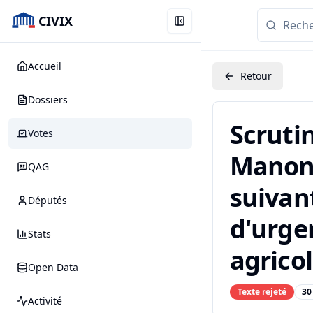
CIVIX
Accueil
Retour
Dossiers
Scruti
Votes
Manon 
QAG
suivant
Députés
d'urge
Stats
agricol
Open Data
Texte rejeté
30
Activité