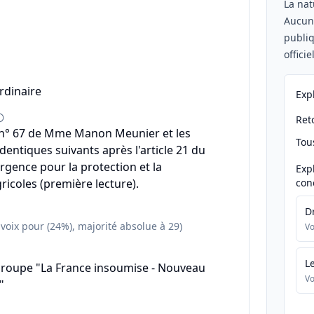
La nat
Aucu
publiq
offici
rdinaire
Exp
Reto
° 67 de Mme Manon Meunier et les
Tou
ntiques suivants après l'article 21 du
urgence pour la protection et la
Exp
ricoles (première lecture).
con
D
 voix pour (24%), majorité absolue à 29)
Vo
L
groupe "La France insoumise - Nouveau
Vo
"