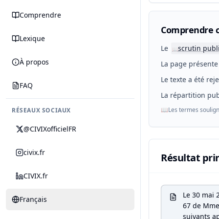
Comprendre
Comprendre c
Lexique
Le
scrutin publ
📖
À propos
La page présente 
Le texte a été rej
FAQ
La répartition pub
📖
Les termes soulign
RÉSEAUX SOCIAUX
@CIVIXofficielFR
civix.fr
Résultat pri
CIVIX.fr
Le 30 mai 
Français
67 de Mme
suivants ap