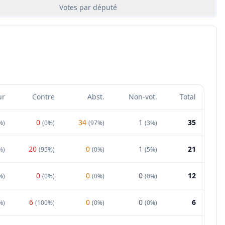
Votes par député
ur
Contre
Abst.
Non-vot.
Total
0
34
1
35
%
)
(
0%
)
(
97%
)
(
3%
)
20
0
1
21
%
)
(
95%
)
(
0%
)
(
5%
)
0
0
0
12
%
)
(
0%
)
(
0%
)
(
0%
)
6
0
0
6
%
)
(
100%
)
(
0%
)
(
0%
)