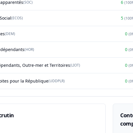
t apparentés
6
(
SOC
)
(
100
Social
5
(
ECOS
)
(
100
tes
0
(
DEM
)
(
0
ndépendants
0
(
HOR
)
(
0
épendants, Outre-mer et Territoires
0
(
LIOT
)
(
0
oites pour la République
0
(
UDDPLR
)
(
0
crutin
Conte
comp
n