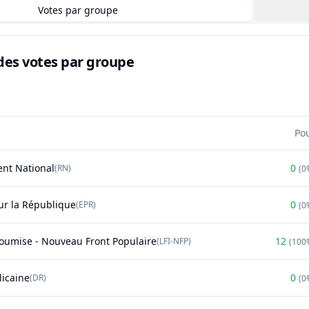
Votes par groupe
des votes par groupe
Po
nt National
0
(
RN
)
(
0
r la République
0
(
EPR
)
(
0
soumise - Nouveau Front Populaire
12
(
LFI-NFP
)
(
100
licaine
0
(
DR
)
(
0