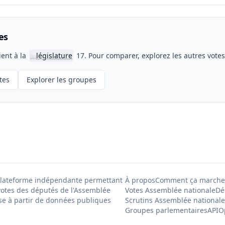
es
ient à la
législature
17. Pour comparer, explorez les autres vote
📖
tes
Explorer les groupes
Plateforme indépendante permettant
À propos
Comment ça marche
votes des députés de l'Assemblée
Votes Assemblée nationale
Dé
se à partir de données publiques
Scrutins Assemblée nationale
Groupes parlementaires
API
O