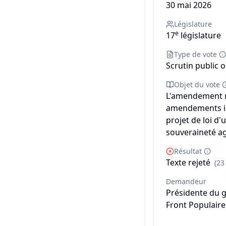
30 mai 2026
Législature
e
17
législature
Type de vote
Scrutin public o
Objet du vote
L'amendement n
amendements ide
projet de loi d'
souveraineté ag
Résultat
Texte rejeté
(23
Demandeur
Présidente du 
Front Populaire