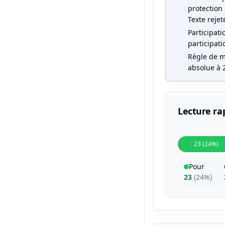
protection 
Texte rejet
Participati
participati
Règle de ma
absolue à 2
Lecture ra
23 (24%)
Pour
23
(
24%
)