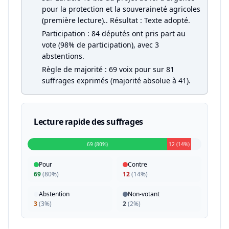
pour la protection et la souveraineté agricoles
(première lecture).. Résultat : Texte adopté.
Participation : 84 députés ont pris part au
vote (98% de participation), avec 3
abstentions.
Règle de majorité : 69 voix pour sur 81
suffrages exprimés (majorité absolue à 41).
Lecture rapide des suffrages
69 (80%)
12 (14%)
Pour
Contre
69
(
80%
)
12
(
14%
)
Abstention
Non-votant
3
(
3%
)
2
(
2%
)