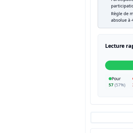
participati
Règle de ma
absolue à 4
Lecture ra
Pour
57
(
57%
)