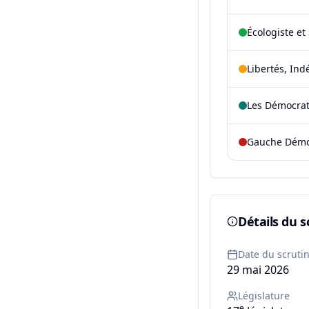
Écologiste et 
Libertés, Ind
Les Démocra
Gauche Démoc
Détails du s
Date du scruti
29 mai 2026
Législature
e