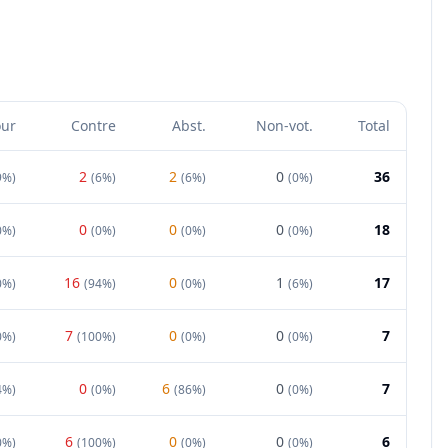
our
Contre
Abst.
Non-vot.
Total
2
2
0
36
9%
)
(
6%
)
(
6%
)
(
0%
)
0
0
0
18
0%
)
(
0%
)
(
0%
)
(
0%
)
16
0
1
17
0%
)
(
94%
)
(
0%
)
(
6%
)
7
0
0
7
0%
)
(
100%
)
(
0%
)
(
0%
)
0
6
0
7
4%
)
(
0%
)
(
86%
)
(
0%
)
6
0
0
6
0%
)
(
100%
)
(
0%
)
(
0%
)