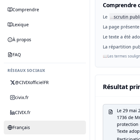
Comprendre c
Comprendre
Le
scrutin publ
📖
Lexique
La page présente 
Le texte a été ado
À propos
La répartition pub
FAQ
📖
Les termes soulign
RÉSEAUX SOCIAUX
@CIVIXofficielFR
Résultat pri
civix.fr
Le 29 mai 
CIVIX.fr
1736 de Mme
protection 
Français
Texte adop
Participati