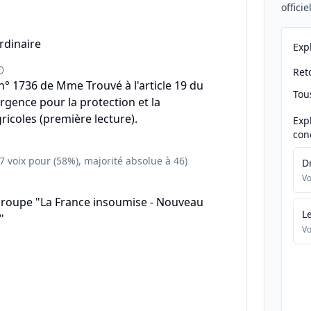
offici
rdinaire
Exp
Reto
 1736 de Mme Trouvé à l'article 19 du
Tou
urgence pour la protection et la
ricoles (première lecture).
Exp
con
57 voix pour (58%), majorité absolue à 46)
D
Vo
groupe "La France insoumise - Nouveau
L
"
Vo