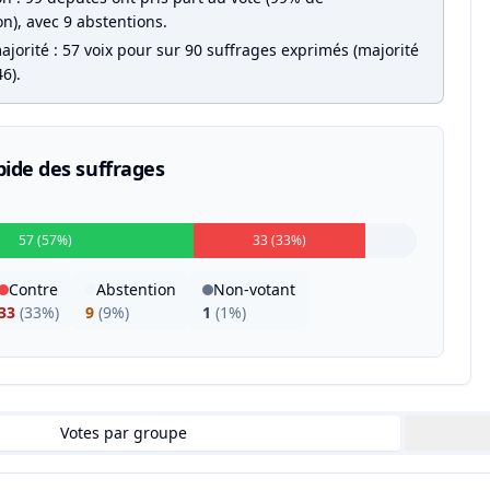
on), avec 9 abstentions.
jorité : 57 voix pour sur 90 suffrages exprimés (majorité
6).
pide des suffrages
57 (57%)
33 (33%)
Contre
Abstention
Non-votant
33
(
33%
)
9
(
9%
)
1
(
1%
)
Votes par groupe