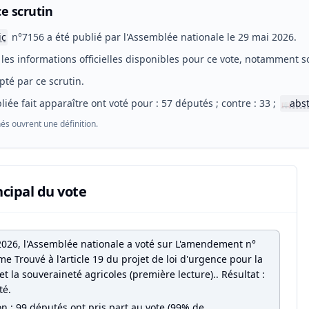
e scrutin
ic
n°7156 a été publié par l'Assemblée nationale le 29 mai 2026.
les informations officielles disponibles pour ce vote, notamment so
pté par ce scrutin.
liée fait apparaître ont voté pour : 57 députés ; contre : 33 ;
abs
📖
és ouvrent une définition.
ncipal du vote
2026, l'Assemblée nationale a voté sur L'amendement n°
 Trouvé à l'article 19 du projet de loi d'urgence pour la
et la souveraineté agricoles (première lecture).. Résultat :
té.
on : 99 députés ont pris part au vote (99% de