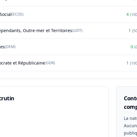
Social
4
(
ECOS
)
(
10
épendants, Outre-mer et Territoires
1
(
LIOT
)
(
5
tes
0
(
DEM
)
(
rate et Républicaine
1
(
GDR
)
(
10
crutin
Conte
comp
n
La nat
Aucu
publiq