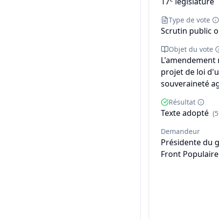
17
législature
Type de vote
Scrutin public o
Objet du vote
L'amendement n°
projet de loi d'
souveraineté ag
Résultat
Texte adopté
(
Demandeur
Présidente du 
Front Populaire