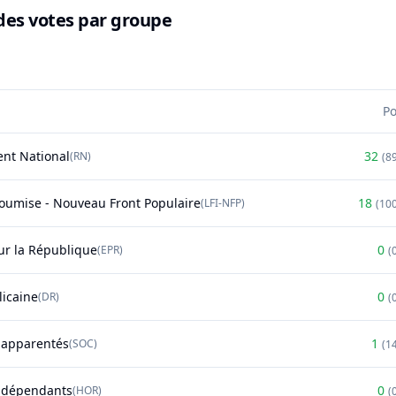
des votes par groupe
P
nt National
32
(
RN
)
(
8
soumise - Nouveau Front Populaire
18
(
LFI-NFP
)
(
10
r la République
0
(
EPR
)
(
licaine
0
(
DR
)
(
t apparentés
1
(
SOC
)
(
1
ndépendants
0
(
HOR
)
(