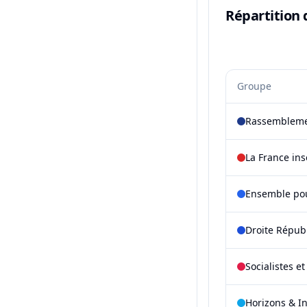
Répartition 
Groupe
Rassembleme
La France in
Ensemble pou
Droite Répub
Socialistes e
Horizons & I