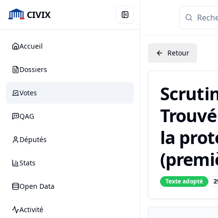
CIVIX
Accueil
Retour
Dossiers
Scruti
Votes
Trouvé 
QAG
la prot
Députés
(premiè
Stats
Texte adopté
2
Open Data
Activité