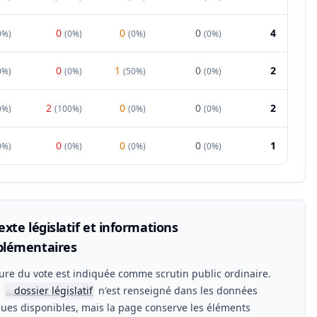
0
0
0
4
0%
)
(
0%
)
(
0%
)
(
0%
)
0
1
0
2
0%
)
(
0%
)
(
50%
)
(
0%
)
2
0
0
2
0%
)
(
100%
)
(
0%
)
(
0%
)
0
0
0
1
0%
)
(
0%
)
(
0%
)
(
0%
)
xte législatif et informations
lémentaires
ure du vote est indiquée comme scrutin public ordinaire.
n
dossier législatif
n'est renseigné dans les données
📖
ues disponibles, mais la page conserve les éléments