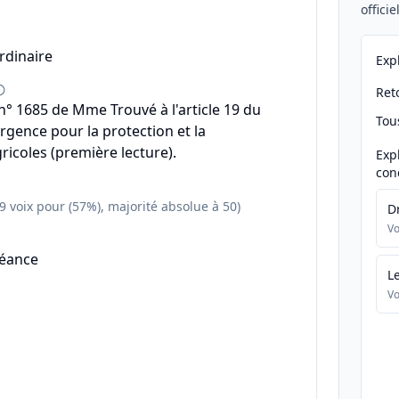
offici
rdinaire
Exp
Reto
 1685 de Mme Trouvé à l'article 19 du
Tou
urgence pour la protection et la
ricoles (première lecture).
Exp
con
59 voix pour (57%), majorité absolue à 50)
D
Vo
séance
L
Vo