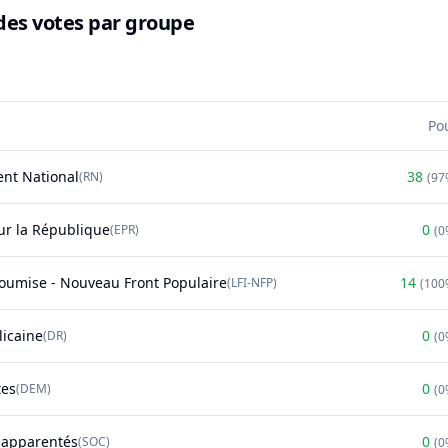
des votes par groupe
Po
nt National
38
(
RN
)
(
97
r la République
0
(
EPR
)
(
0
soumise - Nouveau Front Populaire
14
(
LFI-NFP
)
(
100
licaine
0
(
DR
)
(
0
tes
0
(
DEM
)
(
0
t apparentés
0
(
SOC
)
(
0