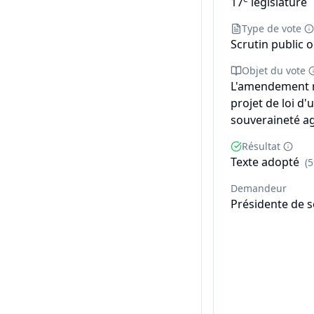
17
législature
Type de vote
Scrutin public o
Objet du vote
L'amendement n°
projet de loi d'
souveraineté ag
Résultat
Texte adopté
(
Demandeur
Présidente de 