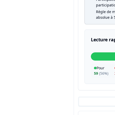
participati
Règle de ma
absolue à 5
Lecture ra
Pour
59
(
56%
)