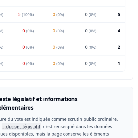
5
0
0
5
%
)
(
100%
)
(
0%
)
(
0%
)
0
0
0
4
%
)
(
0%
)
(
0%
)
(
0%
)
0
0
0
2
%
)
(
0%
)
(
0%
)
(
0%
)
0
0
0
1
%
)
(
0%
)
(
0%
)
(
0%
)
xte législatif et informations
lémentaires
ure du vote est indiquée comme scrutin public ordinaire.
n
dossier législatif
n'est renseigné dans les données
📖
ues disponibles, mais la page conserve les éléments