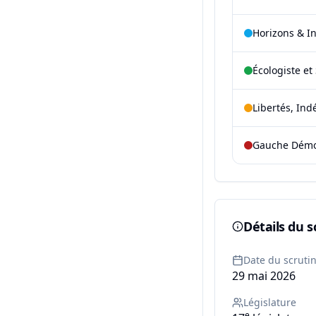
Horizons & I
Écologiste et 
Libertés, Ind
Gauche Démoc
Détails du s
Date du scruti
29 mai 2026
Législature
e