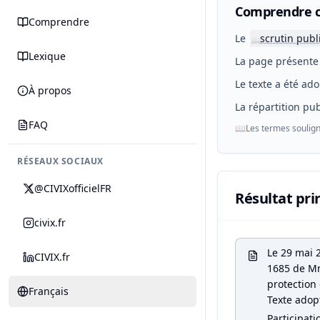
Comprendre c
Comprendre
Le
scrutin publ
📖
Lexique
La page présente 
Le texte a été ado
À propos
La répartition pub
FAQ
📖
Les termes soulign
RÉSEAUX SOCIAUX
@CIVIXofficielFR
Résultat pri
civix.fr
Le 29 mai 
CIVIX.fr
1685 de Mme
protection 
Français
Texte adop
Participati