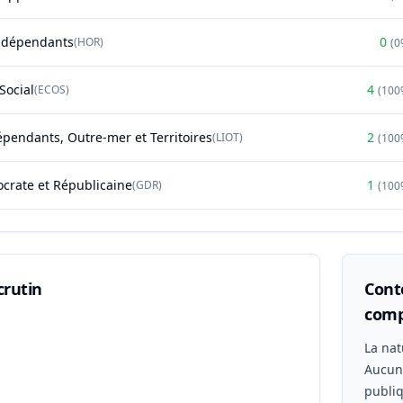
ndépendants
0
(
HOR
)
(
0
Social
4
(
ECOS
)
(
100
épendants, Outre-mer et Territoires
2
(
LIOT
)
(
100
rate et Républicaine
1
(
GDR
)
(
100
crutin
Conte
comp
n
La nat
Aucu
publiq