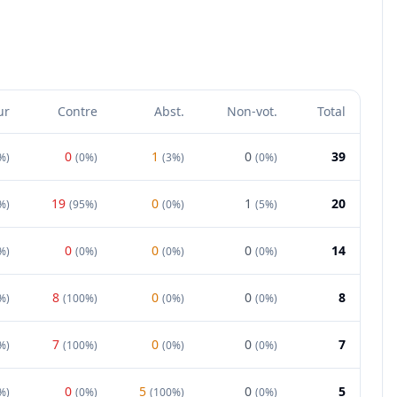
ur
Contre
Abst.
Non-vot.
Total
0
1
0
39
%
)
(
0%
)
(
3%
)
(
0%
)
19
0
1
20
%
)
(
95%
)
(
0%
)
(
5%
)
0
0
0
14
%
)
(
0%
)
(
0%
)
(
0%
)
8
0
0
8
%
)
(
100%
)
(
0%
)
(
0%
)
7
0
0
7
%
)
(
100%
)
(
0%
)
(
0%
)
0
5
0
5
%
)
(
0%
)
(
100%
)
(
0%
)