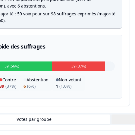
on), avec 6 abstentions.
jorité : 59 voix pour sur 98 suffrages exprimés (majorité
0).
pide des suffrages
59 (56%)
39 (37%)
Contre
Abstention
Non-votant
39
(
37%
)
6
(
6%
)
1
(
1,0%
)
Votes par groupe