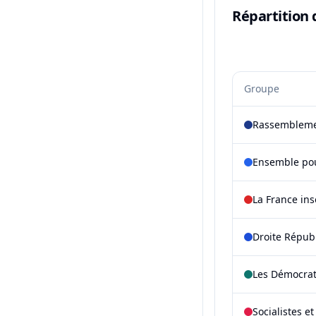
Répartition 
Groupe
Rassembleme
Ensemble pou
La France in
Droite Répub
Les Démocra
Socialistes e