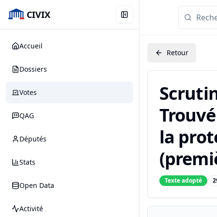
CIVIX
Accueil
Retour
Dossiers
Scruti
Votes
Trouvé 
QAG
la prot
Députés
(premiè
Stats
Texte adopté
2
Open Data
Activité