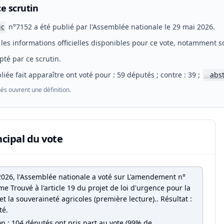
e scrutin
ic
n°7152 a été publié par l'Assemblée nationale le 29 mai 2026.
les informations officielles disponibles pour ce vote, notamment so
pté par ce scrutin.
liée fait apparaître ont voté pour : 59 députés ; contre : 39 ;
abs
📖
és ouvrent une définition.
ncipal du vote
2026, l'Assemblée nationale a voté sur L'amendement n°
 Trouvé à l'article 19 du projet de loi d'urgence pour la
et la souveraineté agricoles (première lecture).. Résultat :
té.
on : 104 députés ont pris part au vote (99% de