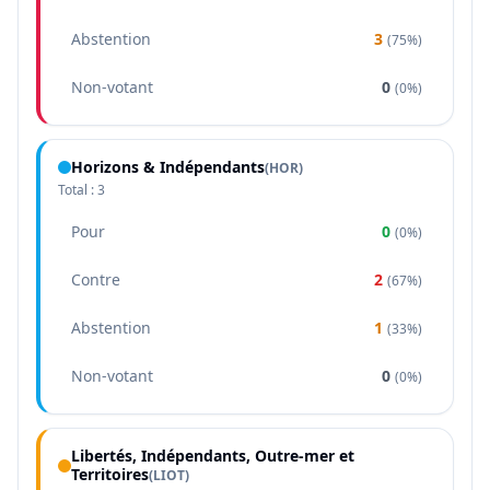
Abstention
3
(
75%
)
Non-votant
0
(
0%
)
Horizons & Indépendants
(
HOR
)
Total :
3
Pour
0
(
0%
)
Contre
2
(
67%
)
Abstention
1
(
33%
)
Non-votant
0
(
0%
)
Libertés, Indépendants, Outre-mer et
Territoires
(
LIOT
)