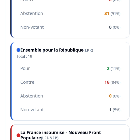
Abstention
31
(
91%
)
Non-votant
0
(
0%
)
Ensemble pour la République
(
EPR
)
Total :
19
Pour
2
(
11%
)
Contre
16
(
84%
)
Abstention
0
(
0%
)
Non-votant
1
(
5%
)
La France insoumise - Nouveau Front
Populaire
(
LFI-NFP
)