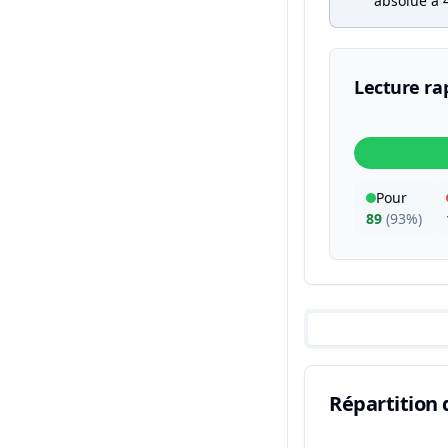
absolue à 4
Lecture ra
Pour
89
(
93%
)
Répartition 