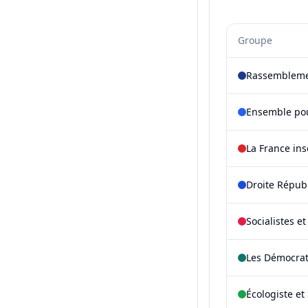
Groupe
Rassembleme
Ensemble pou
La France in
Droite Répub
Socialistes e
Les Démocra
Écologiste et 