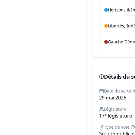
Horizons & I
Libertés, Ind
Gauche Démoc
Détails du s
Date du scruti
29 mai 2026
Législature
e
17
législature
Type de vote
Scrutin public o