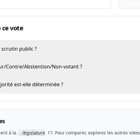
ce vote
scrutin public ?
our/Contre/Abstention/Non-votant ?
rité est-elle déterminée ?
es
ient à la
législature
17. Pour comparer, explorez les autres vote
📖