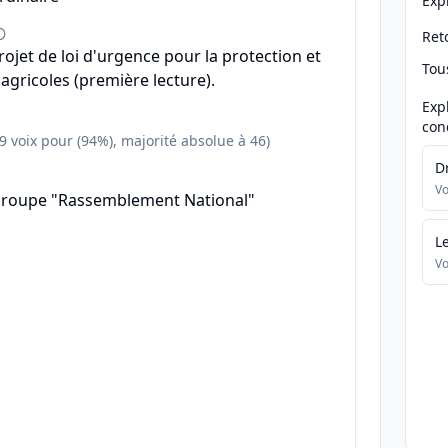
Exp
Reto
projet de loi d'urgence pour la protection et
Tou
agricoles (première lecture).
Exp
con
89 voix pour (94%), majorité absolue à 46)
D
Vo
groupe "Rassemblement National"
L
Vo