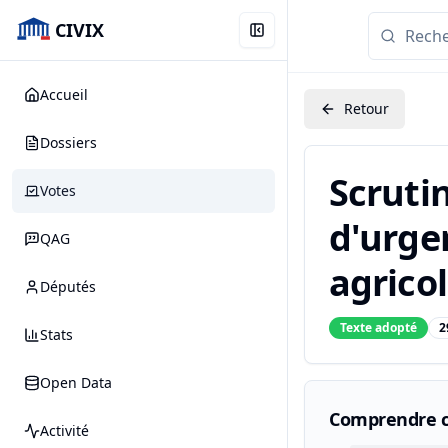
CIVIX
Accueil
Retour
Dossiers
Scrutin
Votes
d'urge
QAG
agricol
Députés
Texte adopté
2
Stats
Open Data
Comprendre c
Activité