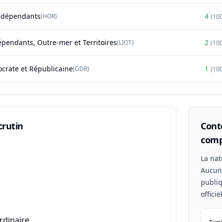
ndépendants
4
(
HOR
)
(
10
épendants, Outre-mer et Territoires
2
(
LIOT
)
(
10
rate et Républicaine
1
(
GDR
)
(
10
crutin
Conte
comp
n
La nat
Aucu
publiq
offici
rdinaire