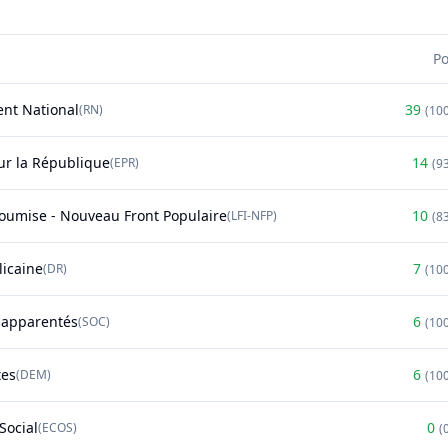
P
nt National
39
(
RN
)
(
10
r la République
14
(
EPR
)
(
9
soumise - Nouveau Front Populaire
10
(
LFI-NFP
)
(
8
licaine
7
(
DR
)
(
10
t apparentés
6
(
SOC
)
(
10
tes
6
(
DEM
)
(
10
Social
0
(
ECOS
)
(