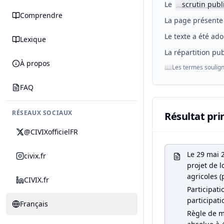
Le
scrutin publ
📖
Comprendre
La page présente 
Le texte a été ado
Lexique
La répartition pub
À propos
📖
Les termes soulign
FAQ
RÉSEAUX SOCIAUX
Résultat pri
@CIVIXofficielFR
Le 29 mai 2
civix.fr
projet de l
agricoles (
CIVIX.fr
Participati
participati
Français
Règle de ma