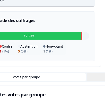
6).
pide des suffrages
89 (93%)
Contre
Abstention
Non-votant
1
(
1%
)
5
(
5%
)
1
(
1%
)
Votes par groupe
des votes par groupe