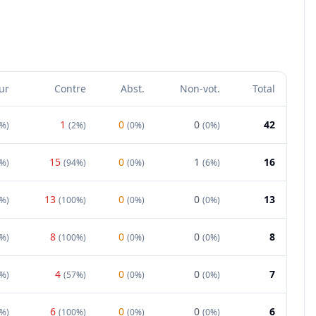
ur
Contre
Abst.
Non-vot.
Total
1
0
0
42
8%
)
(
2%
)
(
0%
)
(
0%
)
15
0
1
16
0%
)
(
94%
)
(
0%
)
(
6%
)
13
0
0
13
0%
)
(
100%
)
(
0%
)
(
0%
)
8
0
0
8
0%
)
(
100%
)
(
0%
)
(
0%
)
4
0
0
7
3%
)
(
57%
)
(
0%
)
(
0%
)
6
0
0
6
0%
)
(
100%
)
(
0%
)
(
0%
)