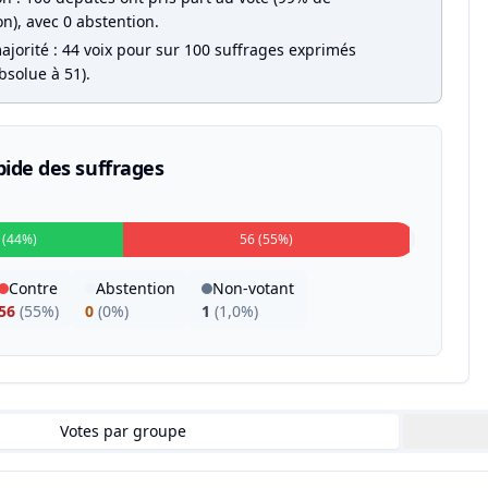
on), avec 0 abstention.
ajorité : 44 voix pour sur 100 suffrages exprimés
bsolue à 51).
pide des suffrages
 (44%)
56 (55%)
Contre
Abstention
Non-votant
56
(
55%
)
0
(
0%
)
1
(
1,0%
)
Votes par groupe