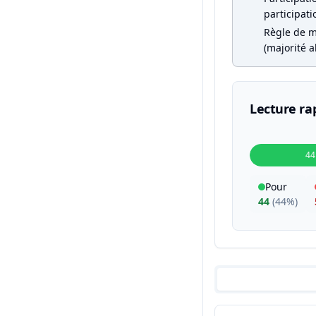
participati
Règle de m
(majorité a
Lecture ra
44
Pour
44
(
44%
)