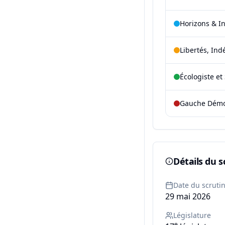
Horizons & I
Libertés, Ind
Écologiste et 
Gauche Démoc
Détails du s
Date du scruti
29 mai 2026
Législature
e