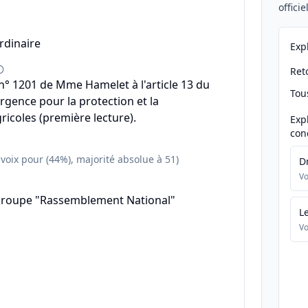
offici
rdinaire
Exp
Reto
° 1201 de Mme Hamelet à l'article 13 du
Tou
urgence pour la protection et la
ricoles (première lecture).
Exp
con
 voix pour (44%), majorité absolue à 51)
D
Vo
groupe "Rassemblement National"
L
Vo