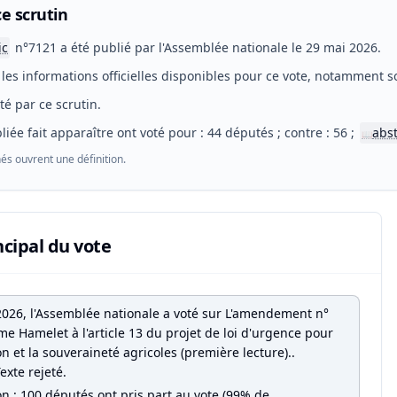
e scrutin
ic
n°7121 a été publié par l'Assemblée nationale le 29 mai 2026.
les informations officielles disponibles pour ce vote, notamment so
eté par ce scrutin.
liée fait apparaître ont voté pour : 44 députés ; contre : 56 ;
abs
📖
és ouvrent une définition.
ncipal du vote
2026, l'Assemblée nationale a voté sur L'amendement n°
e Hamelet à l'article 13 du projet de loi d'urgence pour
on et la souveraineté agricoles (première lecture)..
Texte rejeté.
on : 100 députés ont pris part au vote (99% de