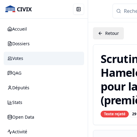
CIVIX
Accueil
Retour
Dossiers
Scruti
Votes
Hamelet
QAG
pour la
Députés
(premiè
Stats
Texte rejeté
29
Open Data
Activité