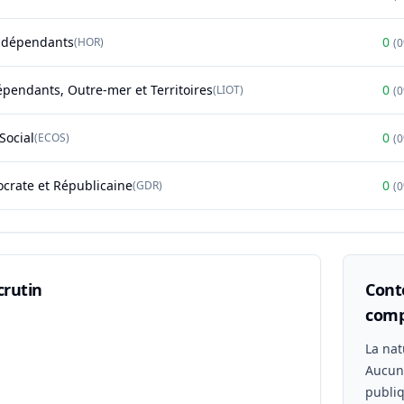
ndépendants
0
(
HOR
)
(
épendants, Outre-mer et Territoires
0
(
LIOT
)
(
Social
0
(
ECOS
)
(
rate et Républicaine
0
(
GDR
)
(
crutin
Conte
comp
n
La nat
Aucu
publiq