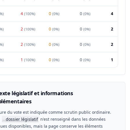
4
0
0
4
0%
)
(
100%
)
(
0%
)
(
0%
)
2
0
0
2
0%
)
(
100%
)
(
0%
)
(
0%
)
2
0
0
2
0%
)
(
100%
)
(
0%
)
(
0%
)
1
0
0
1
0%
)
(
100%
)
(
0%
)
(
0%
)
xte législatif et informations
lémentaires
ure du vote est indiquée comme scrutin public ordinaire.
n
dossier législatif
n'est renseigné dans les données
📖
ues disponibles, mais la page conserve les éléments