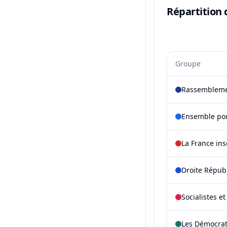
Répartition 
Groupe
Rassembleme
Ensemble pou
La France in
Droite Répub
Socialistes e
Les Démocra