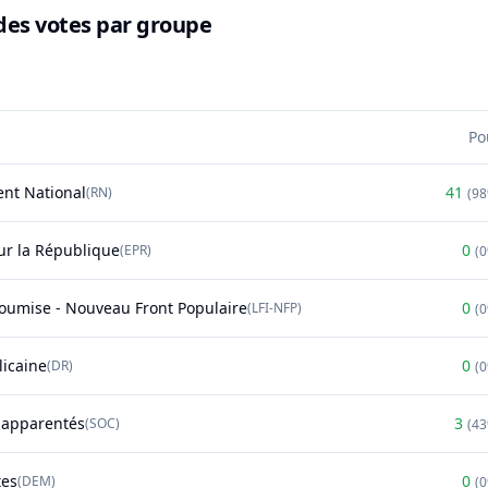
des votes par groupe
Po
nt National
41
(
RN
)
(
9
r la République
0
(
EPR
)
(
soumise - Nouveau Front Populaire
0
(
LFI-NFP
)
(
licaine
0
(
DR
)
(
t apparentés
3
(
SOC
)
(
4
tes
0
(
DEM
)
(