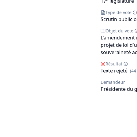
17
législature
Type de vote
Scrutin public o
Objet du vote
L'amendement n
projet de loi d'
souveraineté ag
Résultat
Texte rejeté
(44
Demandeur
Présidente du 