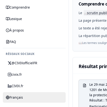
Comprendre c
Comprendre
Le
scrutin publ
📖
Lexique
La page présente 
Le texte a été rej
À propos
La répartition pub
FAQ
📖
Les termes soulign
RÉSEAUX SOCIAUX
@CIVIXofficielFR
Résultat pri
civix.fr
Le 29 mai 
CIVIX.fr
1201 de Mm
la protecti
Français
Résultat : 
Participati