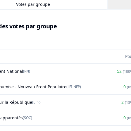
Votes par groupe
des votes par groupe
Po
nt National
52
(
RN
)
(
100
soumise - Nouveau Front Populaire
0
(
LFI-NFP
)
(
0
r la République
2
(
EPR
)
(
13
t apparentés
0
(
SOC
)
(
0