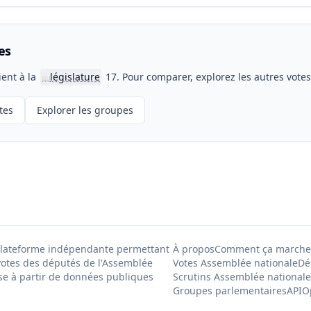
es
ient à la
législature
17. Pour comparer, explorez les autres vote
📖
tes
Explorer les groupes
Plateforme indépendante permettant
À propos
Comment ça marche
votes des députés de l'Assemblée
Votes Assemblée nationale
Dé
se à partir de données publiques
Scrutins Assemblée nationale
Groupes parlementaires
API
O