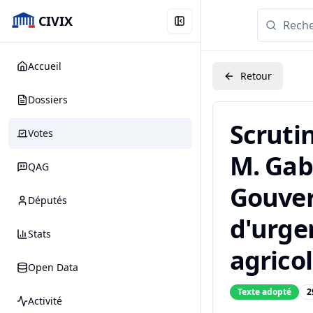
CIVIX
Accueil
Retour
Dossiers
Scruti
Votes
M. Gab
QAG
Gouvern
Députés
d'urge
Stats
agricol
Open Data
Texte adopté
2
Activité