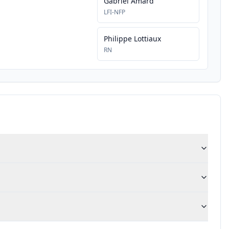
Gabriel Amard
LFI-NFP
Philippe Lottiaux
RN