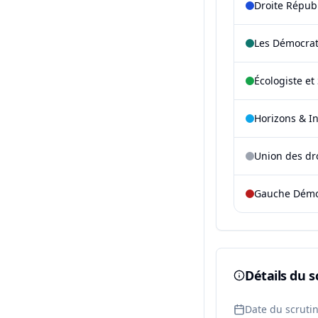
Droite Répub
Les Démocra
Écologiste et 
Horizons & I
Union des dr
Gauche Démoc
Détails du s
Date du scruti