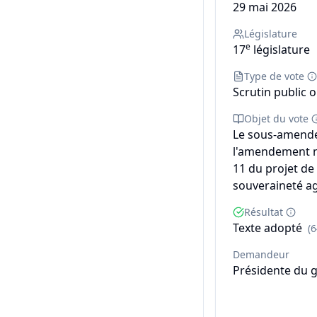
29 mai 2026
Législature
e
17
législature
Type de vote
Scrutin public o
Objet du vote
Le sous-amende
l'amendement n°
11 du projet de 
souveraineté ag
Résultat
Texte adopté
(
Demandeur
Présidente du 