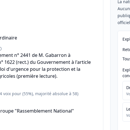
La nat
Aucu
publiq
offici
rdinaire
Exp
Reto
ment n° 2441 de M. Gabarron à
Tou
 1622 (rect.) du Gouvernement à l'article
loi d'urgence pour la protection et la
Exp
ricoles (première lecture).
con
D
64 voix pour (55%), majorité absolue à 58)
Vo
L
groupe "Rassemblement National"
Vo