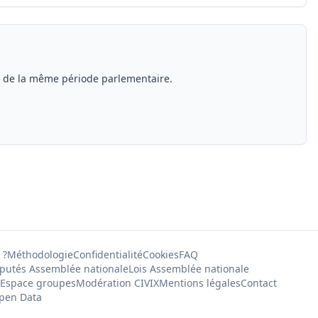
s de la même période parlementaire.
 ?
Méthodologie
Confidentialité
Cookies
FAQ
putés Assemblée nationale
Lois Assemblée nationale
Espace groupes
Modération CIVIX
Mentions légales
Contact
pen Data