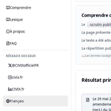
Comprendre
Comprendre c
Lexique
Le
scrutin publ
📖
À propos
La page présente 
Le texte a été ado
FAQ
La répartition pub
📖
Les termes soulign
RÉSEAUX SOCIAUX
@CIVIXofficielFR
civix.fr
Résultat pri
CIVIX.fr
Le 29 mai 2
Français
amendemen
(rect.) du 