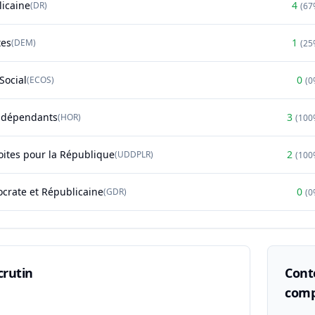
licaine
4
(
DR
)
(
67
tes
1
(
DEM
)
(
25
Social
0
(
ECOS
)
(
0
ndépendants
3
(
HOR
)
(
100
oites pour la République
2
(
UDDPLR
)
(
100
rate et Républicaine
0
(
GDR
)
(
0
crutin
Conte
comp
n