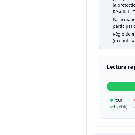
la protecti
Résultat : 
Participati
participati
Règle de m
(majorité a
Lecture ra
Pour
64
(
54%
)