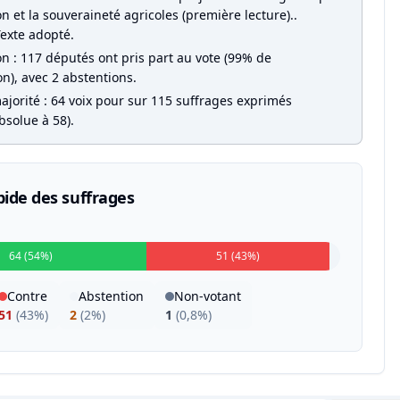
on et la souveraineté agricoles (première lecture)..
Texte adopté.
on : 117 députés ont pris part au vote (99% de
on), avec 2 abstentions.
ajorité : 64 voix pour sur 115 suffrages exprimés
bsolue à 58).
pide des suffrages
64 (54%)
51 (43%)
Contre
Abstention
Non-votant
51
(
43%
)
2
(
2%
)
1
(
0,8%
)