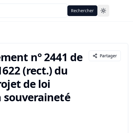
Rechercher
Toggle theme
ement n° 2441 de
Partager
22 (rect.) du
ojet de loi
a souveraineté