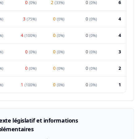
0
2
0
6
%
)
(
0%
)
(
33%
)
(
0%
)
3
0
0
4
%
)
(
75%
)
(
0%
)
(
0%
)
4
0
0
4
%
)
(
100%
)
(
0%
)
(
0%
)
0
0
0
3
%
)
(
0%
)
(
0%
)
(
0%
)
0
0
0
2
%
)
(
0%
)
(
0%
)
(
0%
)
1
0
0
1
%
)
(
100%
)
(
0%
)
(
0%
)
xte législatif et informations
lémentaires