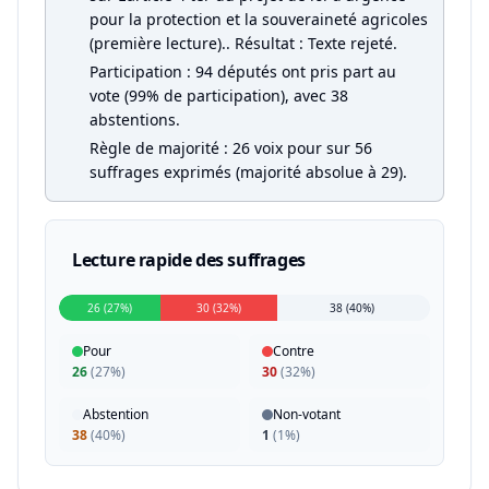
pour la protection et la souveraineté agricoles
(première lecture).. Résultat : Texte rejeté.
Participation : 94 députés ont pris part au
vote (99% de participation), avec 38
abstentions.
Règle de majorité : 26 voix pour sur 56
suffrages exprimés (majorité absolue à 29).
Lecture rapide des suffrages
26 (27%)
30 (32%)
38 (40%)
Pour
Contre
26
(
27%
)
30
(
32%
)
Abstention
Non-votant
38
(
40%
)
1
(
1%
)