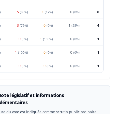
5
1
0
6
)
(
83%
)
(
17%
)
(
0%
)
3
0
1
4
)
(
75%
)
(
0%
)
(
25%
)
0
1
0
1
)
(
0%
)
(
100%
)
(
0%
)
1
0
0
1
)
(
100%
)
(
0%
)
(
0%
)
0
0
0
1
)
(
0%
)
(
0%
)
(
0%
)
xte législatif et informations
lémentaires
ure du vote est indiquée comme scrutin public ordinaire.