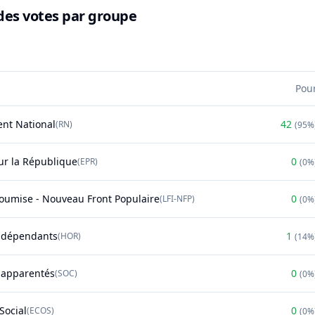
des votes par groupe
Pou
nt National
42
(
RN
)
(
95%
r la République
0
(
EPR
)
(
0%
soumise - Nouveau Front Populaire
0
(
LFI-NFP
)
(
0%
ndépendants
1
(
HOR
)
(
14%
t apparentés
0
(
SOC
)
(
0%
Social
0
(
ECOS
)
(
0%