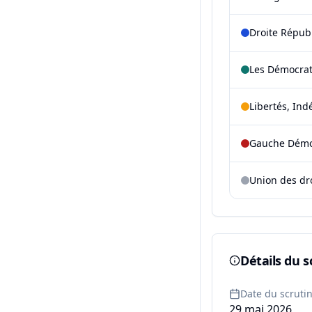
Droite Répub
Les Démocra
Libertés, Ind
Gauche Démoc
Union des dr
Détails du s
Date du scruti
29 mai 2026