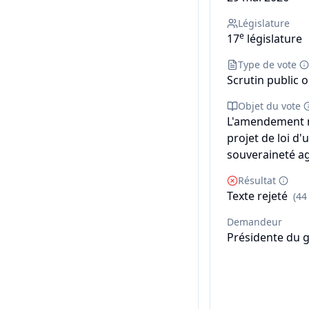
Législature
e
17
législature
Type de vote
Scrutin public o
Objet du vote
L'amendement n°
projet de loi d'
souveraineté ag
Résultat
Texte rejeté
(44
Demandeur
Présidente du 