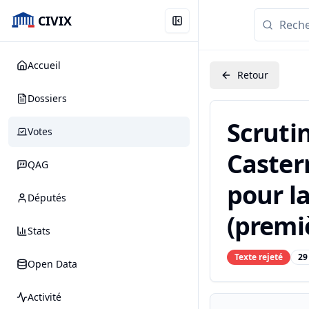
CIVIX
Accueil
Retour
Dossiers
Scruti
Votes
Casterm
QAG
pour la
Députés
(premiè
Stats
Texte rejeté
29
Open Data
Activité