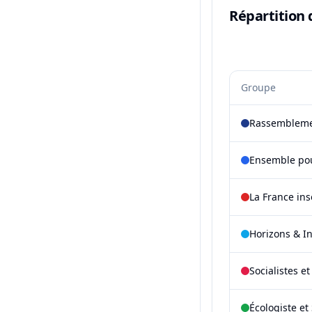
Répartition 
Groupe
Rassembleme
Ensemble pou
La France in
Horizons & I
Socialistes e
Écologiste et 