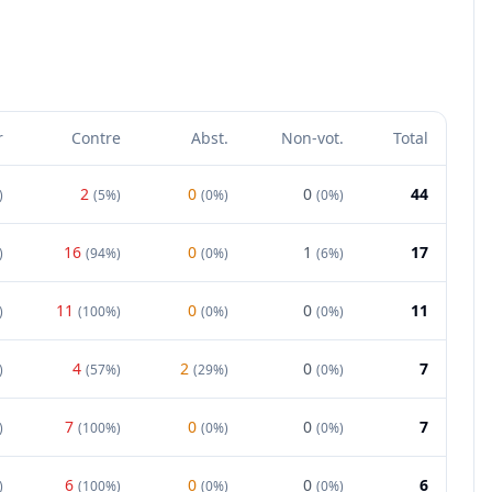
r
Contre
Abst.
Non-vot.
Total
2
0
0
44
)
(
5%
)
(
0%
)
(
0%
)
16
0
1
17
)
(
94%
)
(
0%
)
(
6%
)
11
0
0
11
)
(
100%
)
(
0%
)
(
0%
)
4
2
0
7
)
(
57%
)
(
29%
)
(
0%
)
7
0
0
7
)
(
100%
)
(
0%
)
(
0%
)
6
0
0
6
)
(
100%
)
(
0%
)
(
0%
)