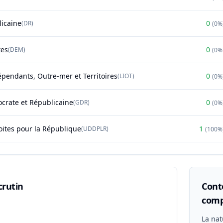
licaine
0
(
DR
)
(
0%
tes
0
(
DEM
)
(
0%
épendants, Outre-mer et Territoires
0
(
LIOT
)
(
0%
rate et Républicaine
0
(
GDR
)
(
0%
oites pour la République
1
(
UDDPLR
)
(
100%
crutin
Conte
comp
n
La nat