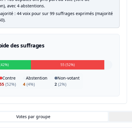
on), avec 4 abstentions.
jorité : 44 voix pour sur 99 suffrages exprimés (majorité
0).
pide des suffrages
(42%)
55 (52%)
Contre
Abstention
Non-votant
55
(
52%
)
4
(
4%
)
2
(
2%
)
Votes par groupe