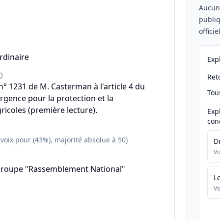
Aucu
publiq
offici
rdinaire
Exp
Reto
 1231 de M. Casterman à l'article 4 du
Tou
urgence pour la protection et la
ricoles (première lecture).
Exp
con
 voix pour (43%), majorité absolue à 50)
D
Vo
groupe "Rassemblement National"
L
Vo