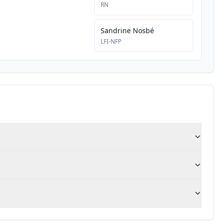
RN
Sandrine Nosbé
LFI-NFP