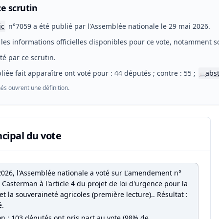
e scrutin
ic
n°7059 a été publié par l'Assemblée nationale le 29 mai 2026.
les informations officielles disponibles pour ce vote, notamment so
eté par ce scrutin.
liée fait apparaître ont voté pour : 44 députés ; contre : 55 ;
abs
📖
és ouvrent une définition.
ncipal du vote
2026, l'Assemblée nationale a voté sur L'amendement n°
Casterman à l'article 4 du projet de loi d'urgence pour la
et la souveraineté agricoles (première lecture).. Résultat :
é.
on : 103 députés ont pris part au vote (98% de