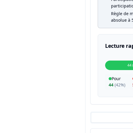
participati
Règle de ma
absolue à 5
Lecture ra
44 
Pour
44
(
42%
)