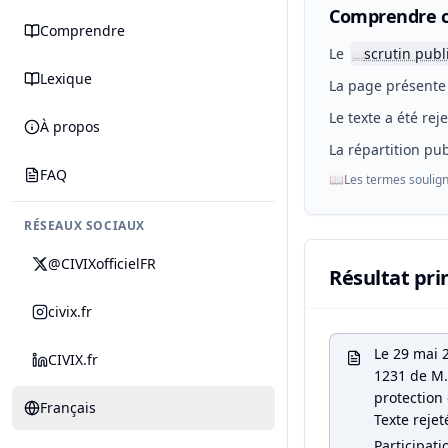
Comprendre c
Comprendre
Le
scrutin publ
📖
Lexique
La page présente 
Le texte a été rej
À propos
La répartition pub
FAQ
📖
Les termes soulign
RÉSEAUX SOCIAUX
@CIVIXofficielFR
Résultat pri
civix.fr
Le 29 mai 
CIVIX.fr
1231 de M. 
protection 
Français
Texte rejet
Participati