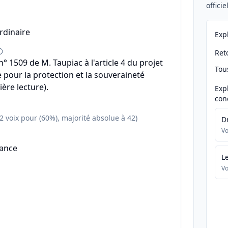
offici
rdinaire
Exp
Reto
 1509 de M. Taupiac à l'article 4 du projet
Tou
e pour la protection et la souveraineté
ère lecture).
Exp
con
52 voix pour (60%), majorité absolue à 42)
D
Vo
éance
L
Vo