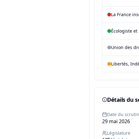
La France in
Écologiste et 
Union des dr
Libertés, Ind
Détails du s
Date du scruti
29 mai 2026
Législature
e