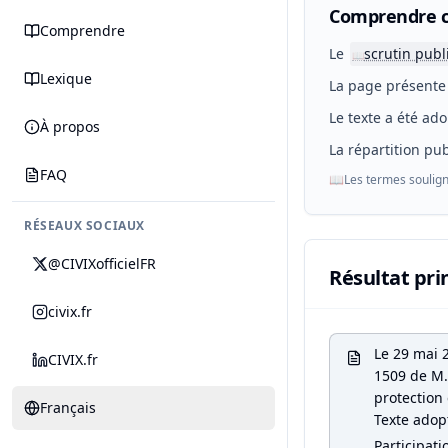
Comprendre c
Comprendre
Le
scrutin publ
📖
Lexique
La page présente 
Le texte a été ado
À propos
La répartition pub
FAQ
📖
Les termes soulign
RÉSEAUX SOCIAUX
@CIVIXofficielFR
Résultat pri
civix.fr
Le 29 mai 
CIVIX.fr
1509 de M. 
protection 
Français
Texte adop
Participati