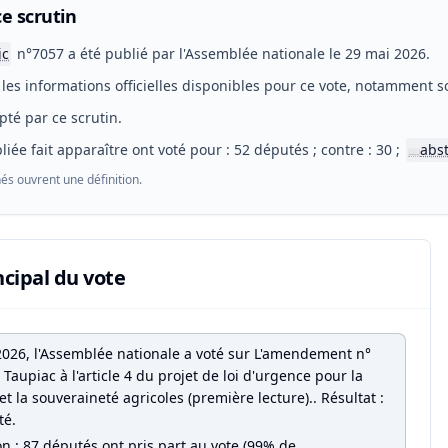
e scrutin
ic
n°7057 a été publié par l'Assemblée nationale le 29 mai 2026.
les informations officielles disponibles pour ce vote, notamment so
pté par ce scrutin.
liée fait apparaître ont voté pour : 52 députés ; contre : 30 ;
abs
📖
és ouvrent une définition.
ncipal du vote
2026, l'Assemblée nationale a voté sur L'amendement n°
Taupiac à l'article 4 du projet de loi d'urgence pour la
et la souveraineté agricoles (première lecture).. Résultat :
té.
on : 87 députés ont pris part au vote (99% de