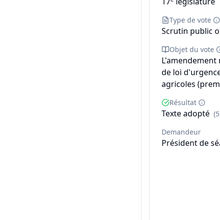
17
législature
Type de vote
Scrutin public o
Objet du vote
L'amendement n°
de loi d'urgenc
agricoles (premi
Résultat
Texte adopté
(
Demandeur
Président de s