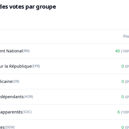
des votes par groupe
Po
nt National
40
(
RN
)
(
100
r la République
0
(
EPR
)
(
0
licaine
0
(
DR
)
(
0
ndépendants
0
(
HOR
)
(
0
t apparentés
6
(
SOC
)
(
100
tes
0
(
DEM
)
(
0