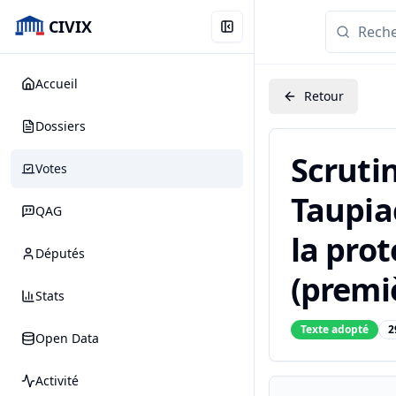
CIVIX
Accueil
Retour
Dossiers
Scruti
Votes
Taupiac
QAG
la prot
Députés
(premiè
Stats
Texte adopté
2
Open Data
Activité