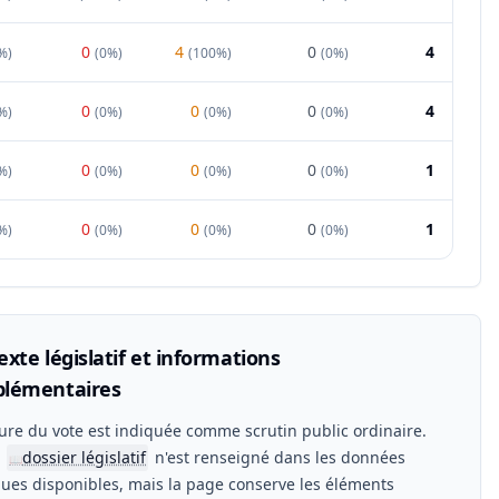
0
4
0
4
%
)
(
0%
)
(
100%
)
(
0%
)
0
0
0
4
%
)
(
0%
)
(
0%
)
(
0%
)
0
0
0
1
%
)
(
0%
)
(
0%
)
(
0%
)
0
0
0
1
%
)
(
0%
)
(
0%
)
(
0%
)
xte législatif et informations
lémentaires
ure du vote est indiquée comme scrutin public ordinaire.
n
dossier législatif
n'est renseigné dans les données
📖
ues disponibles, mais la page conserve les éléments