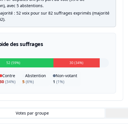
on), avec 5 abstentions.
jorité : 52 voix pour sur 82 suffrages exprimés (majorité
2).
pide des suffrages
52 (59%)
30 (34%)
Contre
Abstention
Non-votant
30
(
34%
)
5
(
6%
)
1
(
1%
)
Votes par groupe