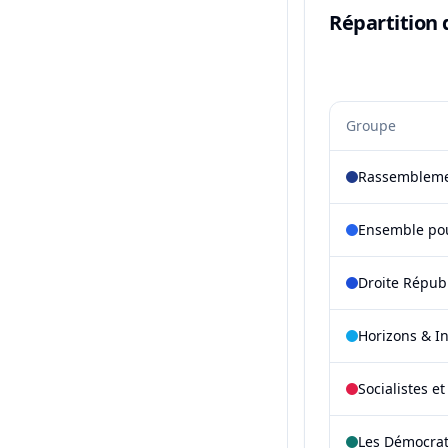
Répartition 
Groupe
Rassembleme
Ensemble pou
Droite Répub
Horizons & I
Socialistes e
Les Démocra