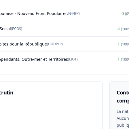
soumise - Nouveau Front Populaire
0
(
LFI-NFP
)
(
0
Social
4
(
ECOS
)
(
100
oites pour la République
1
(
UDDPLR
)
(
100
épendants, Outre-mer et Territoires
1
(
LIOT
)
(
100
crutin
Conte
comp
n
La nat
Aucu
publiq