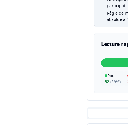
participati
Règle de ma
absolue à 4
Lecture ra
Pour
52
(
59%
)