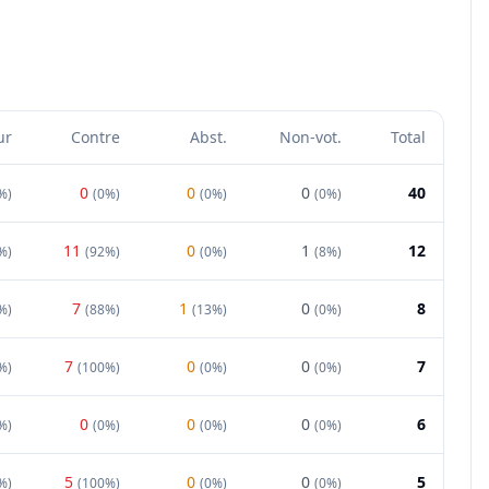
ur
Contre
Abst.
Non-vot.
Total
0
0
0
40
%
)
(
0%
)
(
0%
)
(
0%
)
11
0
1
12
%
)
(
92%
)
(
0%
)
(
8%
)
7
1
0
8
%
)
(
88%
)
(
13%
)
(
0%
)
7
0
0
7
%
)
(
100%
)
(
0%
)
(
0%
)
0
0
0
6
%
)
(
0%
)
(
0%
)
(
0%
)
5
0
0
5
%
)
(
100%
)
(
0%
)
(
0%
)