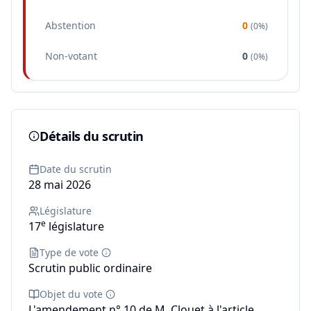
Abstention
0
(
0%
)
Non-votant
0
(
0%
)
Détails du scrutin
Date du scrutin
28 mai 2026
Législature
e
17
législature
Type de vote
Scrutin public ordinaire
Objet du vote
L'amendement n° 10 de M. Clouet à l'article