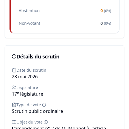
Abstention
0
(
0%
)
Non-votant
0
(
0%
)
Détails du scrutin
Date du scrutin
28 mai 2026
Législature
e
17
législature
Type de vote
Scrutin public ordinaire
Objet du vote
L'amendement n° 2 de M. Monnet à l'article