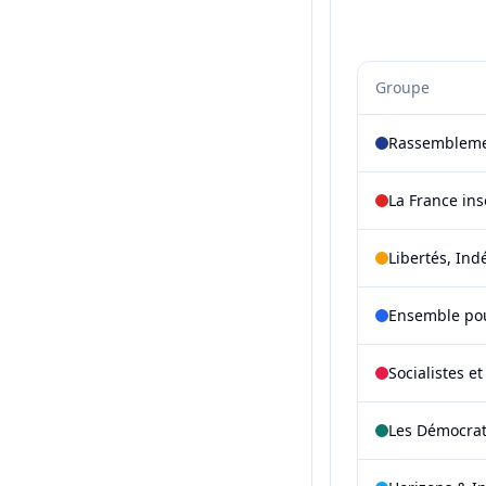
Groupe
Rassembleme
La France in
Libertés, Ind
Ensemble pou
Socialistes e
Les Démocra