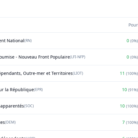
Pour
nt National
0
(
RN
)
(
0%
)
soumise - Nouveau Front Populaire
0
(
LFI-NFP
)
(
0%
)
épendants, Outre-mer et Territoires
11
(
LIOT
)
(
100%
)
r la République
10
(
EPR
)
(
91%
)
t apparentés
10
(
SOC
)
(
100%
)
tes
7
(
DEM
)
(
100%
)