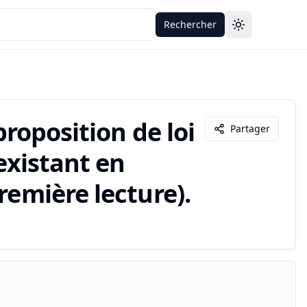
Rechercher
Toggle theme
proposition de loi
Partager
existant en
remière lecture).