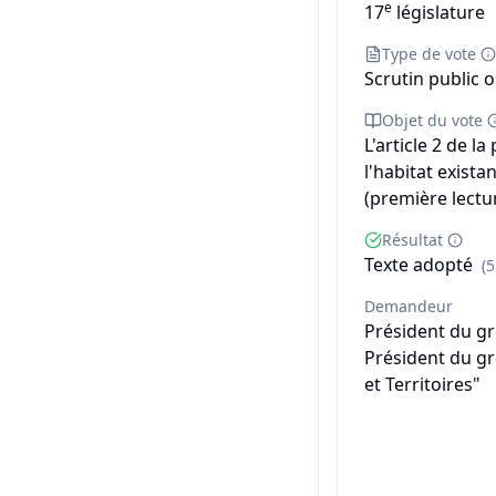
e
17
législature
Type de vote
Scrutin public o
Objet du vote
L'article 2 de l
l'habitat exist
(première lectur
Résultat
Texte adopté
(
Demandeur
Président du g
Président du g
et Territoires"