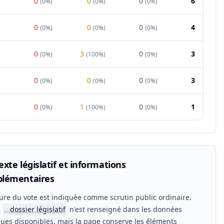
0
0
0
6
(
0%
)
(
0%
)
(
0%
)
0
0
0
4
(
0%
)
(
0%
)
(
0%
)
0
3
0
3
(
0%
)
(
100%
)
(
0%
)
0
0
0
3
(
0%
)
(
0%
)
(
0%
)
0
1
0
1
(
0%
)
(
100%
)
(
0%
)
xte législatif et informations
lémentaires
ure du vote est indiquée comme scrutin public ordinaire.
n
dossier législatif
n'est renseigné dans les données
📖
ues disponibles, mais la page conserve les éléments