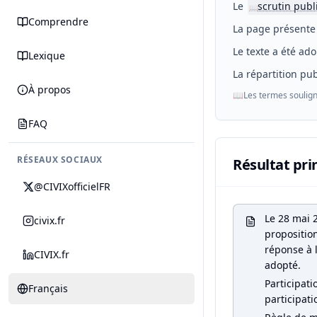
Le
scrutin publ
📖
Comprendre
La page présente 
Le texte a été ado
Lexique
La répartition pub
À propos
📖
Les termes soulign
FAQ
RÉSEAUX SOCIAUX
Résultat pri
@CIVIXofficielFR
Le 28 mai 2
civix.fr
proposition
réponse à l
CIVIX.fr
adopté.
Participati
Français
participati