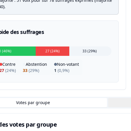
jorité : 51 voix pour sur 78 suffrages exprimés (majorité
0).
pide des suffrages
1 (46%)
27 (24%)
33 (29%)
Contre
Abstention
Non-votant
27
(
24%
)
33
(
29%
)
1
(
0,9%
)
Votes par groupe
des votes par groupe