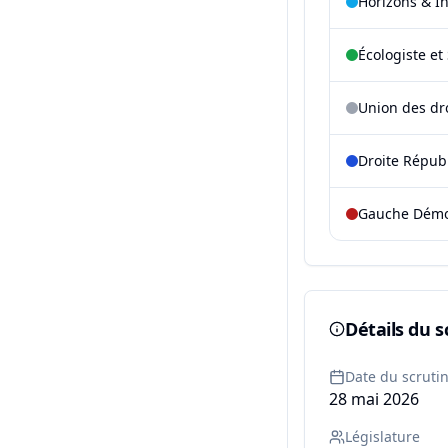
Horizons & I
Écologiste et 
Union des dr
Droite Répub
Gauche Démoc
Détails du s
Date du scruti
28 mai 2026
Législature