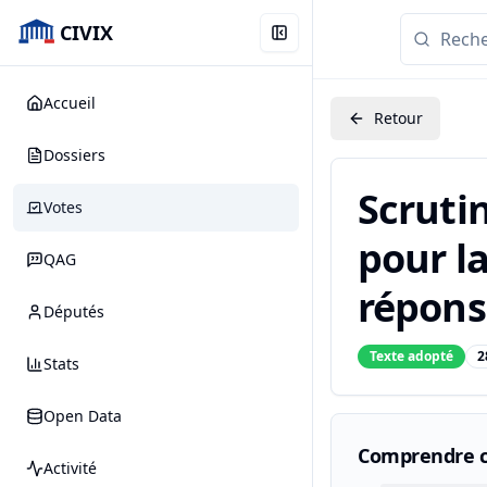
CIVIX
Accueil
Retour
Dossiers
Scrutin
Votes
pour la
QAG
réponse
Députés
Texte adopté
2
Stats
Open Data
Comprendre c
Activité