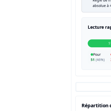
Règle de ma
absolue à 4
Lecture ra
5
Pour
51
(
46%
)
Répartition 