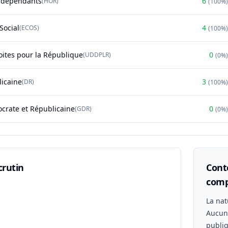
ndépendants
6
(
HOR
)
(
100%
)
Social
4
(
ECOS
)
(
100%
)
oites pour la République
0
(
UDDPLR
)
(
0%
)
licaine
3
(
DR
)
(
100%
)
rate et Républicaine
0
(
GDR
)
(
0%
)
crutin
Conte
comp
n
La nat
Aucu
publiq