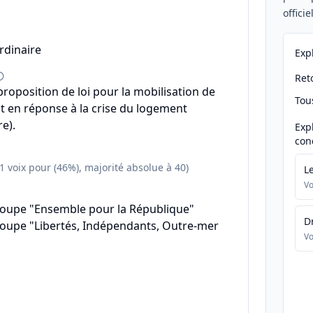
offici
rdinaire
Exp
Reto
a proposition de loi pour la mobilisation de
Tou
ant en réponse à la crise du logement
e).
Exp
con
51 voix pour (46%), majorité absolue à 40)
L
Vo
roupe "Ensemble pour la République"
D
roupe "Libertés, Indépendants, Outre-mer
Vo