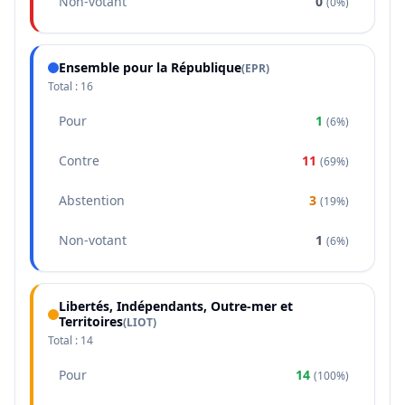
Non-votant
0
(
0%
)
Ensemble pour la République
(
EPR
)
Total :
16
Pour
1
(
6%
)
Contre
11
(
69%
)
Abstention
3
(
19%
)
Non-votant
1
(
6%
)
Libertés, Indépendants, Outre-mer et
Territoires
(
LIOT
)
Total :
14
Pour
14
(
100%
)