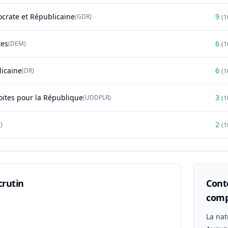
rate et Républicaine
9
(
GDR
)
(
1
tes
6
(
DEM
)
(
1
licaine
6
(
DR
)
(
1
oites pour la République
3
(
UDDPLR
)
(
1
2
)
(
1
crutin
Conte
comp
n
La nat