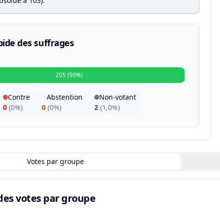
bsolue à 103).
pide des suffrages
205 (99%)
Contre
Abstention
Non-votant
0
(
0%
)
0
(
0%
)
2
(
1,0%
)
Votes par groupe
des votes par groupe