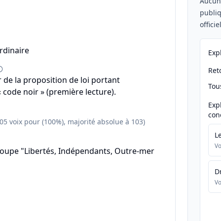
Aucu
publiq
offici
rdinaire
Exp
Reto
r de la proposition de loi portant
Tou
 code noir » (première lecture).
Exp
con
205 voix pour (100%), majorité absolue à 103)
L
Vo
roupe "Libertés, Indépendants, Outre-mer
D
Vo