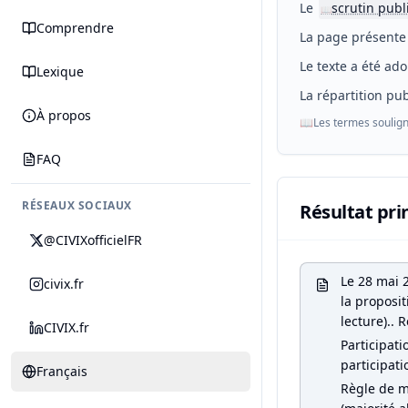
Le
scrutin publ
📖
Comprendre
La page présente 
Le texte a été ado
Lexique
La répartition pub
À propos
📖
Les termes soulign
FAQ
RÉSEAUX SOCIAUX
Résultat pri
@CIVIXofficielFR
Le 28 mai 2
civix.fr
la proposit
lecture).. 
CIVIX.fr
Participati
participati
Français
Règle de m