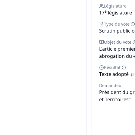
Législature
e
17
législature
Type de vote
Scrutin public o
Objet du vote
L'article premie
abrogation du «
Résultat
Texte adopté
(
Demandeur
Président du g
et Territoires"