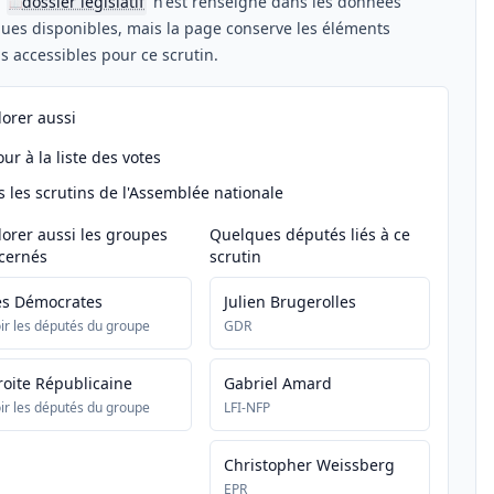
n
dossier législatif
n'est renseigné dans les données
📖
ues disponibles, mais la page conserve les éléments
els accessibles pour ce scrutin.
lorer aussi
ur à la liste des votes
s les scrutins de l'Assemblée nationale
lorer aussi les groupes
Quelques députés liés à ce
cernés
scrutin
es Démocrates
Julien Brugerolles
ir les députés du groupe
GDR
roite Républicaine
Gabriel Amard
ir les députés du groupe
LFI-NFP
Christopher Weissberg
EPR