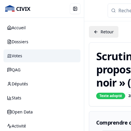
CIVIX
Accueil
Retour
Dossiers
Scrutin
Votes
propos
QAG
noir » 
Députés
Texte adopté
2
Stats
Open Data
Comprendre c
Activité