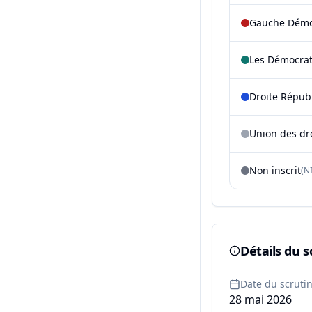
Gauche Démoc
Les Démocra
Droite Répub
Union des dr
Non inscrit
(NI
Détails du s
Date du scruti
28 mai 2026