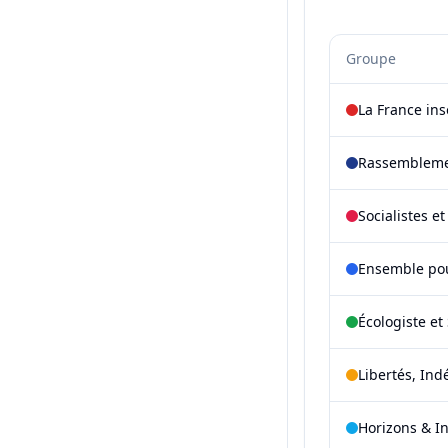
Groupe
La France in
Rassembleme
Socialistes e
Ensemble pou
Écologiste et 
Libertés, Ind
Horizons & I