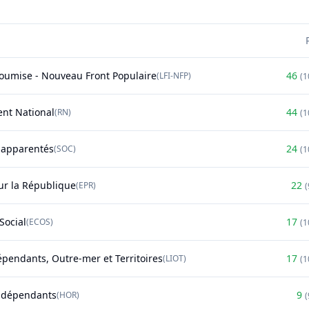
soumise - Nouveau Front Populaire
46
(
LFI-NFP
)
(
1
nt National
44
(
RN
)
(
1
t apparentés
24
(
SOC
)
(
1
r la République
22
(
EPR
)
(
Social
17
(
ECOS
)
(
1
épendants, Outre-mer et Territoires
17
(
LIOT
)
(
1
ndépendants
9
(
HOR
)
(