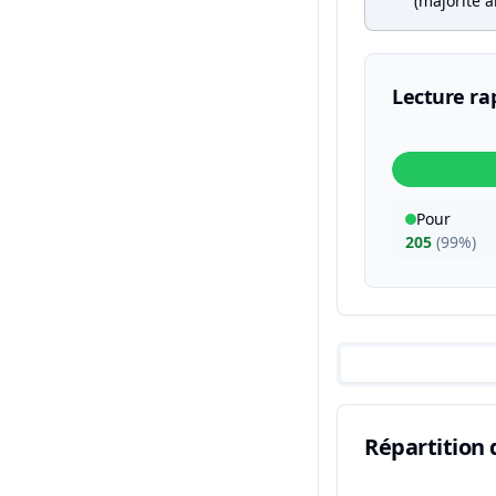
(majorité a
Lecture ra
Pour
205
(
99%
)
Répartition 