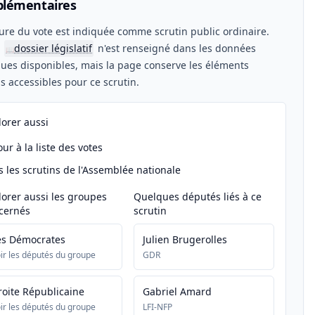
lémentaires
ure du vote est indiquée comme scrutin public ordinaire.
n
dossier législatif
n'est renseigné dans les données
📖
ues disponibles, mais la page conserve les éléments
els accessibles pour ce scrutin.
lorer aussi
ur à la liste des votes
s les scrutins de l'Assemblée nationale
lorer aussi les groupes
Quelques députés liés à ce
cernés
scrutin
es Démocrates
Julien Brugerolles
ir les députés du groupe
GDR
roite Républicaine
Gabriel Amard
ir les députés du groupe
LFI-NFP