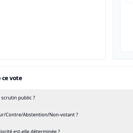
ce vote
scrutin public ?
our/Contre/Abstention/Non-votant ?
rité est-elle déterminée ?