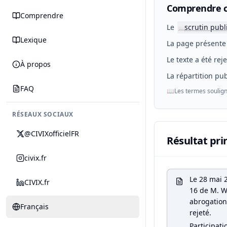
Comprendre c
Comprendre
Le
scrutin publ
📖
Lexique
La page présente 
Le texte a été rej
À propos
La répartition pub
FAQ
📖
Les termes soulign
RÉSEAUX SOCIAUX
@CIVIXofficielFR
Résultat pri
civix.fr
Le 28 mai 
CIVIX.fr
16 de M. Wi
abrogation 
Français
rejeté.
Participati