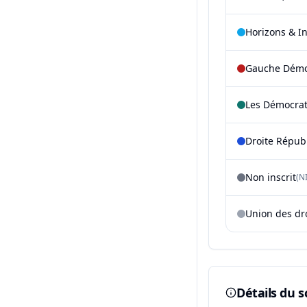
Horizons & I
Gauche Démoc
Les Démocra
Droite Répub
Non inscrit
(NI
Union des dr
Détails du s