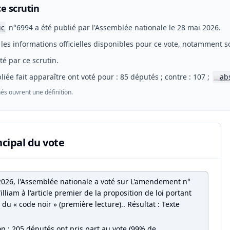
e scrutin
ic
n°6994 a été publié par l'Assemblée nationale le 28 mai 2026.
les informations officielles disponibles pour ce vote, notamment so
eté par ce scrutin.
liée fait apparaître ont voté pour : 85 députés ; contre : 107 ;
ab
📖
és ouvrent une définition.
ncipal du vote
2026, l'Assemblée nationale a voté sur L'amendement n°
lliam à l'article premier de la proposition de loi portant
du « code noir » (première lecture).. Résultat : Texte
on : 205 députés ont pris part au vote (99% de