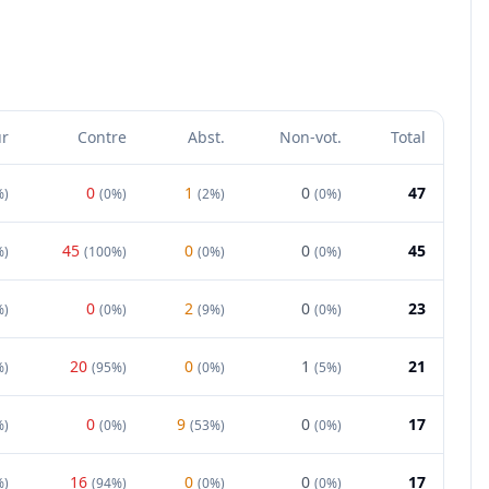
ur
Contre
Abst.
Non-vot.
Total
0
1
0
47
%
)
(
0%
)
(
2%
)
(
0%
)
45
0
0
45
%
)
(
100%
)
(
0%
)
(
0%
)
0
2
0
23
%
)
(
0%
)
(
9%
)
(
0%
)
20
0
1
21
%
)
(
95%
)
(
0%
)
(
5%
)
0
9
0
17
%
)
(
0%
)
(
53%
)
(
0%
)
16
0
0
17
%
)
(
94%
)
(
0%
)
(
0%
)