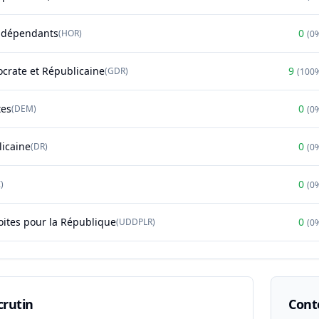
ndépendants
0
(
HOR
)
(
0
rate et Républicaine
9
(
GDR
)
(
100
tes
0
(
DEM
)
(
0
licaine
0
(
DR
)
(
0
0
)
(
0
oites pour la République
0
(
UDDPLR
)
(
0
crutin
Conte