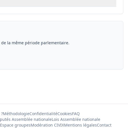
s de la même période parlementaire.
 ?
Méthodologie
Confidentialité
Cookies
FAQ
putés Assemblée nationale
Lois Assemblée nationale
Espace groupes
Modération CIVIX
Mentions légales
Contact