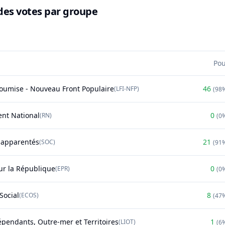
des votes par groupe
Po
soumise - Nouveau Front Populaire
46
(
LFI-NFP
)
(
98
nt National
0
(
RN
)
(
0
t apparentés
21
(
SOC
)
(
91
r la République
0
(
EPR
)
(
0
Social
8
(
ECOS
)
(
47
épendants, Outre-mer et Territoires
1
(
LIOT
)
(
6