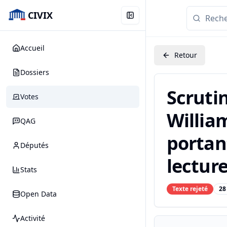
CIVIX
Accueil
Retour
Dossiers
Scruti
Votes
William
QAG
portan
Députés
lecture
Stats
Texte rejeté
28
Open Data
Activité