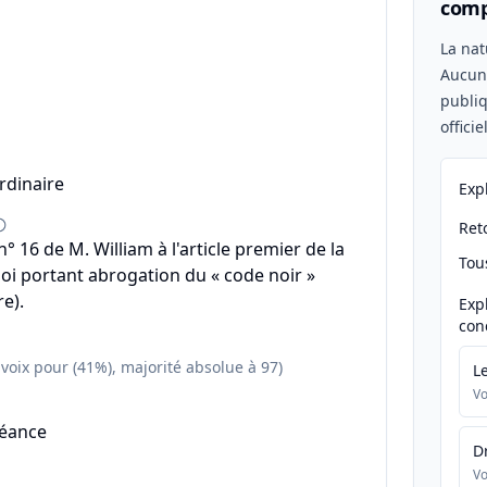
comp
n
La nat
Aucu
publiq
offici
rdinaire
Exp
Reto
 16 de M. William à l'article premier de la
Tou
loi portant abrogation du « code noir »
e).
Exp
con
 voix pour (41%), majorité absolue à 97)
L
Vo
séance
D
Vo