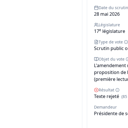
Date du scruti
28 mai 2026
Législature
e
17
législature
Type de vote
Scrutin public o
Objet du vote
L'amendement n°
proposition de 
(première lectur
Résultat
Texte rejeté
(85
Demandeur
Présidente de 