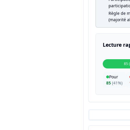
participati
Règle de m
(majorité a
Lecture ra
85 
Pour
85
(
41%
)