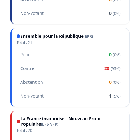
Non-votant
0
(
0%
)
Ensemble pour la République
(
EPR
)
Total :
21
Pour
0
(
0%
)
Contre
20
(
95%
)
Abstention
0
(
0%
)
Non-votant
1
(
5%
)
La France insoumise - Nouveau Front
Populaire
(
LFI-NFP
)
Total :
20