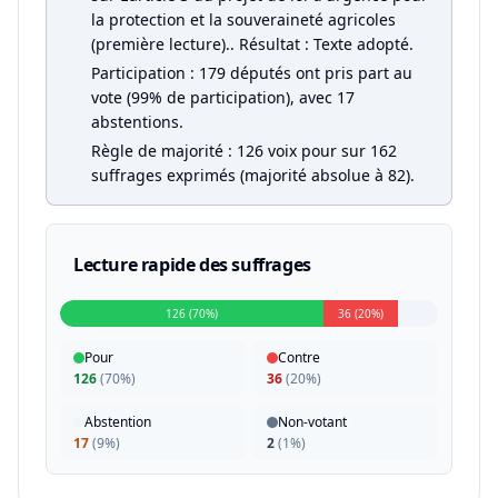
la protection et la souveraineté agricoles
(première lecture).. Résultat : Texte adopté.
Participation : 179 députés ont pris part au
vote (99% de participation), avec 17
abstentions.
Règle de majorité : 126 voix pour sur 162
suffrages exprimés (majorité absolue à 82).
Lecture rapide des suffrages
126 (70%)
36 (20%)
Pour
Contre
126
(
70%
)
36
(
20%
)
Abstention
Non-votant
17
(
9%
)
2
(
1%
)