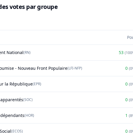
des votes par groupe
Po
nt National
53
(
RN
)
(
100
soumise - Nouveau Front Populaire
0
(
LFI-NFP
)
(
0
r la République
0
(
EPR
)
(
0
t apparentés
0
(
SOC
)
(
0
ndépendants
1
(
HOR
)
(
8
Social
0
(
ECOS
)
(
0