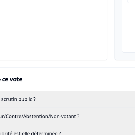
ce vote
scrutin public ?
our/Contre/Abstention/Non-votant ?
rité est-elle déterminée ?