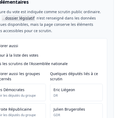
lémentaires
ure du vote est indiquée comme scrutin public ordinaire.
n
dossier législatif
n'est renseigné dans les données
📖
ues disponibles, mais la page conserve les éléments
els accessibles pour ce scrutin.
lorer aussi
ur à la liste des votes
s les scrutins de l'Assemblée nationale
lorer aussi les groupes
Quelques députés liés à ce
cernés
scrutin
es Démocrates
Eric Liégeon
ir les députés du groupe
DR
roite Républicaine
Julien Brugerolles
ir les députés du groupe
GDR