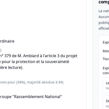
comp
n
La nat
Aucu
publiq
offici
rdinaire
Exp
Reto
 379 de M. Amblard à l'article 3 du projet
Tou
e pour la protection et la souveraineté
ère lecture).
Exp
con
 voix pour (38%), majorité absolue à 84)
L
Vo
groupe "Rassemblement National"
D
Vo