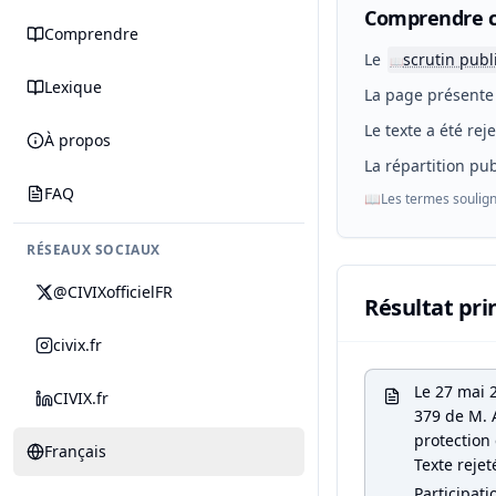
Comprendre c
Comprendre
Le
scrutin publ
📖
Lexique
La page présente 
Le texte a été rej
À propos
La répartition pub
FAQ
📖
Les termes soulign
RÉSEAUX SOCIAUX
@CIVIXofficielFR
Résultat pri
civix.fr
Le 27 mai 
CIVIX.fr
379 de M. A
protection 
Français
Texte rejet
Participati