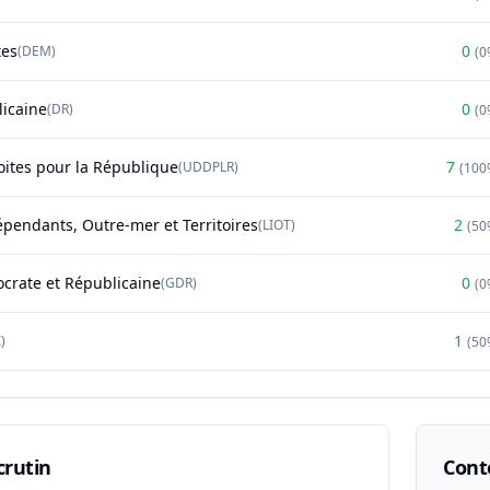
tes
0
(
DEM
)
(
0
licaine
0
(
DR
)
(
0
oites pour la République
7
(
UDDPLR
)
(
100
épendants, Outre-mer et Territoires
2
(
LIOT
)
(
50
rate et Républicaine
0
(
GDR
)
(
0
1
)
(
50
crutin
Conte