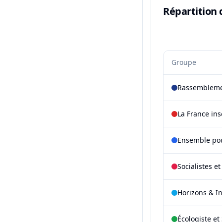
Répartition 
Groupe
Rassembleme
La France in
Ensemble pou
Socialistes e
Horizons & I
Écologiste et 