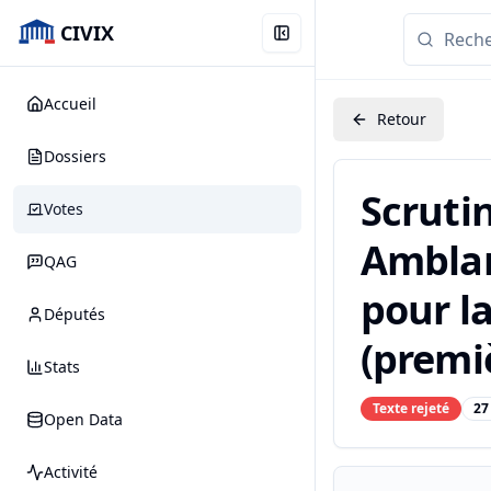
CIVIX
Accueil
Retour
Dossiers
Scruti
Votes
Amblard
QAG
pour la
Députés
(premiè
Stats
Texte rejeté
27
Open Data
Activité