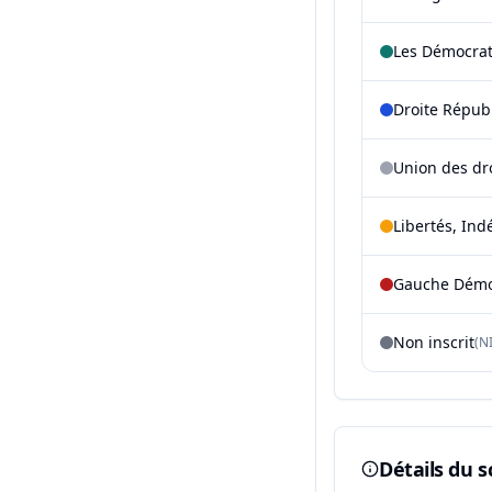
Les Démocra
Droite Répub
Union des dr
Libertés, Ind
Gauche Démoc
Non inscrit
(NI
Détails du s