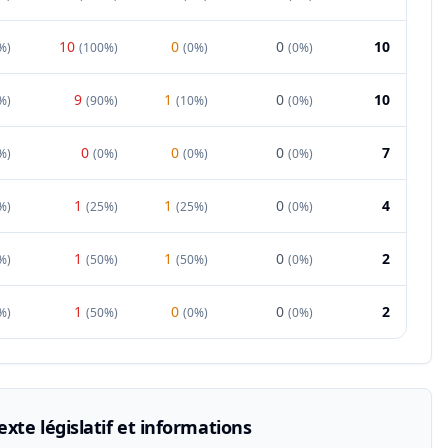
10
0
0
10
%
)
(
100%
)
(
0%
)
(
0%
)
9
1
0
10
%
)
(
90%
)
(
10%
)
(
0%
)
0
0
0
7
%
)
(
0%
)
(
0%
)
(
0%
)
1
1
0
4
%
)
(
25%
)
(
25%
)
(
0%
)
1
1
0
2
%
)
(
50%
)
(
50%
)
(
0%
)
1
0
0
2
%
)
(
50%
)
(
0%
)
(
0%
)
xte législatif et informations