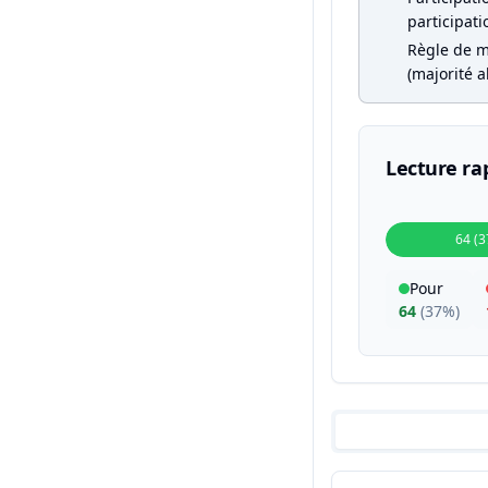
participati
Règle de m
(majorité a
Lecture ra
64 (
Pour
64
(
37%
)