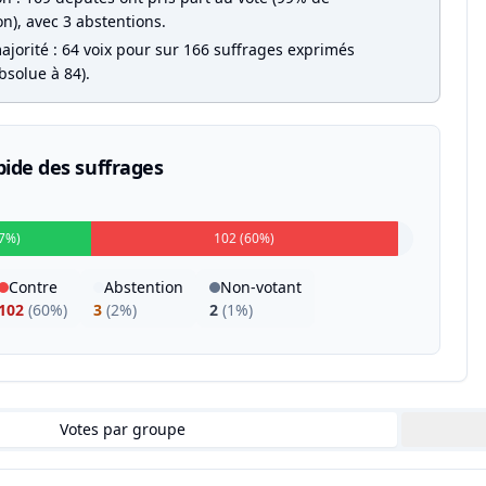
on), avec 3 abstentions.
ajorité : 64 voix pour sur 166 suffrages exprimés
bsolue à 84).
pide des suffrages
37%)
102 (60%)
Contre
Abstention
Non-votant
102
(
60%
)
3
(
2%
)
2
(
1%
)
Votes par groupe