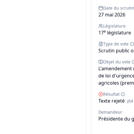
Date du scruti
27 mai 2026
Législature
e
17
législature
Type de vote
Scrutin public o
Objet du vote
L'amendement n°
de loi d'urgenc
agricoles (premi
Résultat
Texte rejeté
(64
Demandeur
Présidente du 