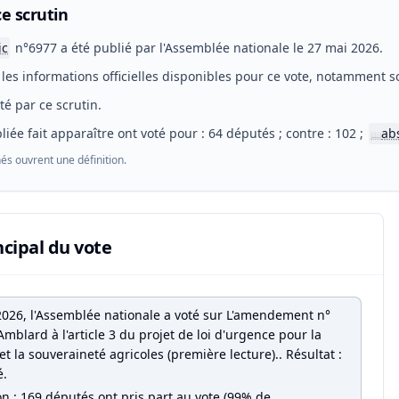
e scrutin
ic
n°6977 a été publié par l'Assemblée nationale le 27 mai 2026.
les informations officielles disponibles pour ce vote, notamment so
eté par ce scrutin.
liée fait apparaître ont voté pour : 64 députés ; contre : 102 ;
ab
📖
és ouvrent une définition.
ncipal du vote
2026, l'Assemblée nationale a voté sur L'amendement n°
mblard à l'article 3 du projet de loi d'urgence pour la
et la souveraineté agricoles (première lecture).. Résultat :
é.
on : 169 députés ont pris part au vote (99% de