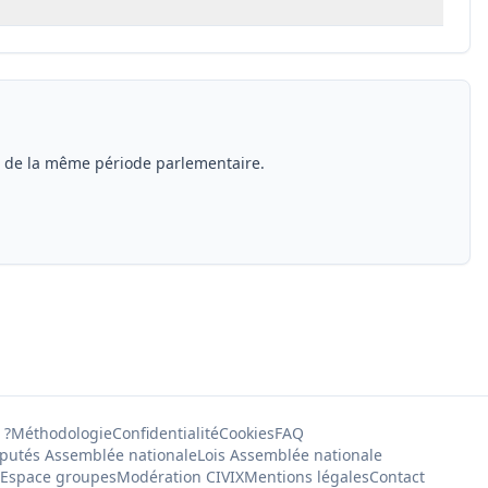
s de la même période parlementaire.
 ?
Méthodologie
Confidentialité
Cookies
FAQ
putés Assemblée nationale
Lois Assemblée nationale
Espace groupes
Modération CIVIX
Mentions légales
Contact