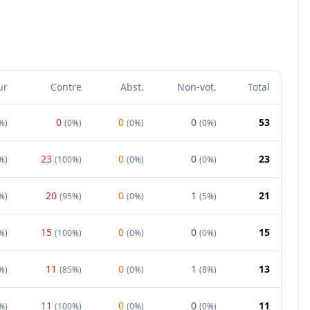
ur
Contre
Abst.
Non-vot.
Total
0
0
0
53
%
)
(
0%
)
(
0%
)
(
0%
)
23
0
0
23
%
)
(
100%
)
(
0%
)
(
0%
)
20
0
1
21
%
)
(
95%
)
(
0%
)
(
5%
)
15
0
0
15
%
)
(
100%
)
(
0%
)
(
0%
)
11
0
1
13
%
)
(
85%
)
(
0%
)
(
8%
)
11
0
0
11
%
)
(
100%
)
(
0%
)
(
0%
)