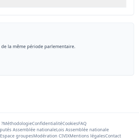
s de la même période parlementaire.
 ?
Méthodologie
Confidentialité
Cookies
FAQ
putés Assemblée nationale
Lois Assemblée nationale
Espace groupes
Modération CIVIX
Mentions légales
Contact