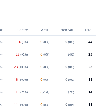
ur
Contre
Abst.
Non-vot.
Total
0
0
0
44
%
)
(
0%
)
(
0%
)
(
0%
)
23
0
1
25
%
)
(
92%
)
(
0%
)
(
4%
)
23
0
0
23
%
)
(
100%
)
(
0%
)
(
0%
)
18
0
0
18
%
)
(
100%
)
(
0%
)
(
0%
)
10
3
1
14
%
)
(
71%
)
(
21%
)
(
7%
)
11
0
0
11
%
)
(
100%
)
(
0%
)
(
0%
)