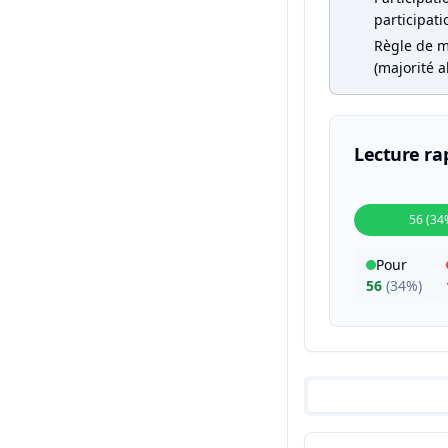
participati
Règle de m
(majorité a
Lecture ra
56 (34
Pour
56
(
34%
)