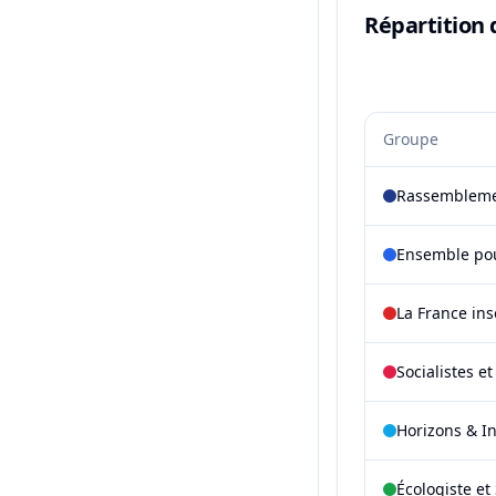
Répartition 
Groupe
Rassembleme
Ensemble pou
La France in
Socialistes e
Horizons & I
Écologiste et 