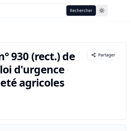
Rechercher
Toggle theme
 930 (rect.) de
Partager
 loi d'urgence
neté agricoles