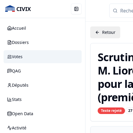
CIVIX
Accueil
Retour
Dossiers
Scruti
Votes
M. Lior
QAG
pour la
Députés
(premiè
Stats
Texte rejeté
27
Open Data
Activité