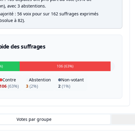
on), avec 3 abstentions.
ajorité : 56 voix pour sur 162 suffrages exprimés
bsolue à 82).
pide des suffrages
%)
106 (63%)
Contre
Abstention
Non-votant
106
(
63%
)
3
(
2%
)
2
(
1%
)
Votes par groupe