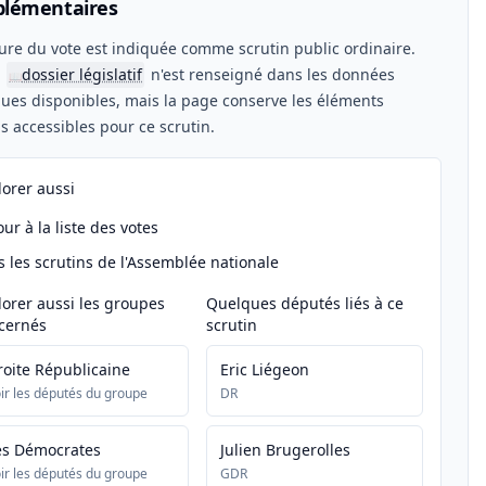
lémentaires
ure du vote est indiquée comme scrutin public ordinaire.
n
dossier législatif
n'est renseigné dans les données
📖
ues disponibles, mais la page conserve les éléments
els accessibles pour ce scrutin.
lorer aussi
ur à la liste des votes
s les scrutins de l'Assemblée nationale
lorer aussi les groupes
Quelques députés liés à ce
cernés
scrutin
roite Républicaine
Eric Liégeon
ir les députés du groupe
DR
es Démocrates
Julien Brugerolles
ir les députés du groupe
GDR