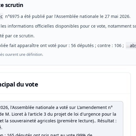
e scrutin
ic
n°6975 a été publié par l'Assemblée nationale le 27 mai 2026.
les informations officielles disponibles pour ce vote, notamment so
eté par ce scrutin.
liée fait apparaître ont voté pour : 56 députés ; contre : 106 ;
ab
📖
és ouvrent une définition.
ncipal du vote
2026, l'Assemblée nationale a voté sur L'amendement n°
 de M. Lioret à l'article 3 du projet de loi d'urgence pour la
et la souveraineté agricoles (première lecture).. Résultat :
é.
on : 165 députés ont pris part au vote (99% de