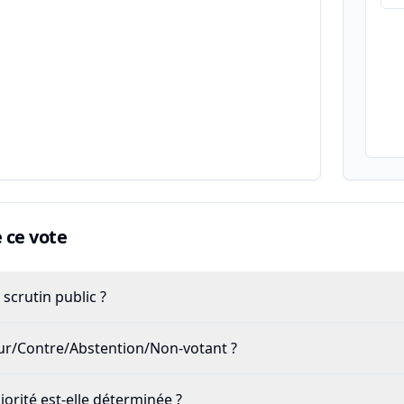
ce vote
scrutin public ?
our/Contre/Abstention/Non-votant ?
rité est-elle déterminée ?