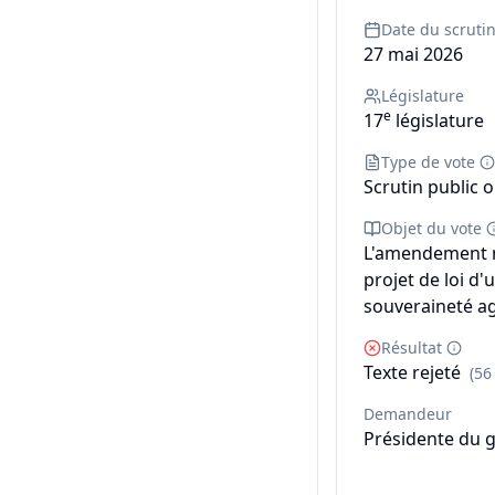
Date du scruti
27 mai 2026
Législature
e
17
législature
Type de vote
Scrutin public o
Objet du vote
L'amendement n° 
projet de loi d'
souveraineté ag
Résultat
Texte rejeté
(56
Demandeur
Présidente du 