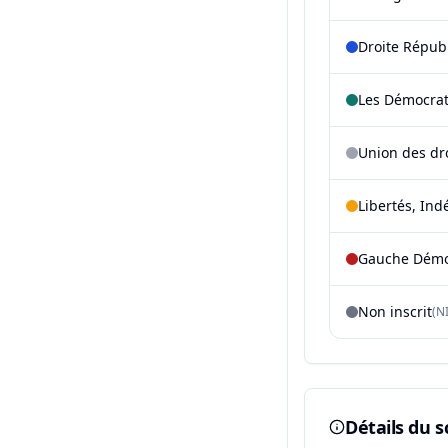
Droite Répub
Les Démocra
Union des dr
Libertés, Ind
Gauche Démoc
Non inscrit
(NI
Détails du s