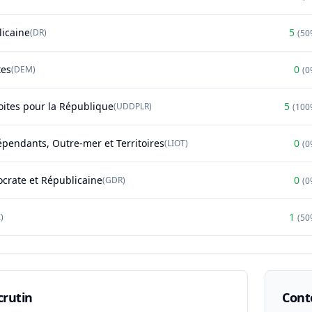
licaine
5
(
DR
)
(
50
tes
0
(
DEM
)
(
0
oites pour la République
5
(
UDDPLR
)
(
100
épendants, Outre-mer et Territoires
0
(
LIOT
)
(
0
rate et Républicaine
0
(
GDR
)
(
0
1
)
(
50
crutin
Conte