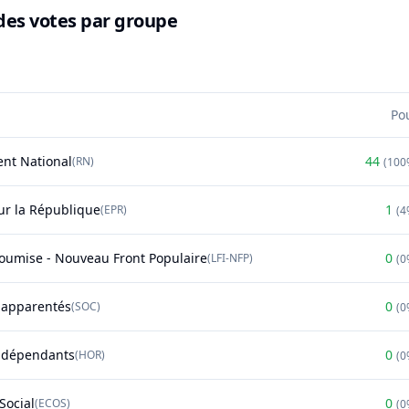
des votes par groupe
Po
nt National
44
(
RN
)
(
100
r la République
1
(
EPR
)
(
4
soumise - Nouveau Front Populaire
0
(
LFI-NFP
)
(
0
t apparentés
0
(
SOC
)
(
0
ndépendants
0
(
HOR
)
(
0
Social
0
(
ECOS
)
(
0