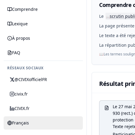
Comprendre c
Comprendre
Le
scrutin publ
📖
Lexique
La page présente 
Le texte a été rej
À propos
La répartition pub
FAQ
📖
Les termes soulign
RÉSEAUX SOCIAUX
@CIVIXofficielFR
Résultat pri
civix.fr
Le 27 mai 
CIVIX.fr
930 (rect.)
protection 
Français
Texte rejet
Participati