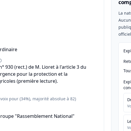
comp
n
La nat
Aucu
publiq
offici
rdinaire
Exp
Reto
930 (rect.) de M. Lioret à l'article 3 du
Tou
urgence pour la protection et la
ricoles (première lecture).
Exp
con
 voix pour (34%), majorité absolue à 82)
D
Vo
groupe "Rassemblement National"
L
Vo