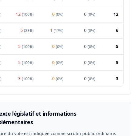
12
0
0
12
%
)
(
100%
)
(
0%
)
(
0%
)
5
1
0
6
%
)
(
83%
)
(
17%
)
(
0%
)
5
0
0
5
%
)
(
100%
)
(
0%
)
(
0%
)
5
0
0
5
%
)
(
100%
)
(
0%
)
(
0%
)
3
0
0
3
%
)
(
100%
)
(
0%
)
(
0%
)
xte législatif et informations
lémentaires
ure du vote est indiquée comme scrutin public ordinaire.