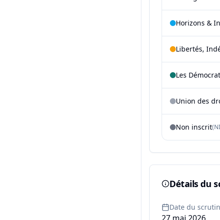
Horizons & I
Libertés, Ind
Les Démocra
Union des dr
Non inscrit
(NI
Détails du s
Date du scruti
27 mai 2026