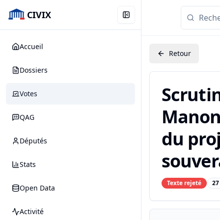
CIVIX
Accueil
Retour
Dossiers
Scruti
Votes
Manon 
QAG
du proj
Députés
souvera
Stats
Texte rejeté
27
Open Data
Activité