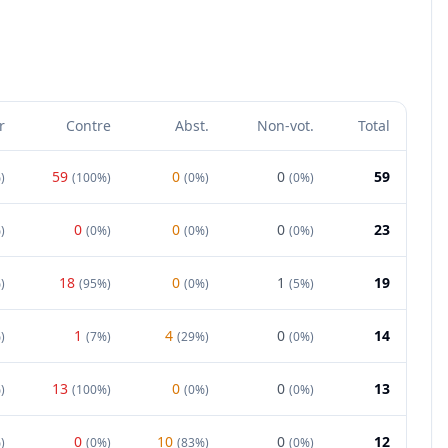
r
Contre
Abst.
Non-vot.
Total
59
0
0
59
%
)
(
100%
)
(
0%
)
(
0%
)
0
0
0
23
%
)
(
0%
)
(
0%
)
(
0%
)
18
0
1
19
%
)
(
95%
)
(
0%
)
(
5%
)
1
4
0
14
%
)
(
7%
)
(
29%
)
(
0%
)
13
0
0
13
%
)
(
100%
)
(
0%
)
(
0%
)
0
10
0
12
%
)
(
0%
)
(
83%
)
(
0%
)