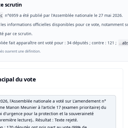
e scrutin
ic
n°6959 a été publié par l'Assemblée nationale le 27 mai 2026.
les informations officielles disponibles pour ce vote, notamment so
eté par ce scrutin.
liée fait apparaître ont voté pour : 34 députés ; contre : 121 ;
ab
📖
és ouvrent une définition.
ncipal du vote
2026, l'Assemblée nationale a voté sur L'amendement n°
e Manon Meunier à l'article 17 (examen prioritaire) du
oi d'urgence pour la protection et la souveraineté
première lecture).. Résultat : Texte rejeté.
on : 170 députés ont pris part au vote (99% de