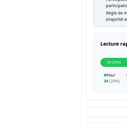
participati
Règle de m
(majorité a
Lecture ra
34 (20%)
Pour
34
(
20%
)