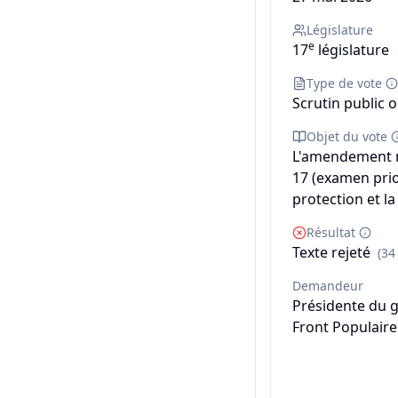
Législature
e
17
législature
Type de vote
Scrutin public o
Objet du vote
L'amendement n
17 (examen prior
protection et la
Résultat
Texte rejeté
(34
Demandeur
Présidente du 
Front Populaire