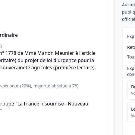
Aucu
publiq
offici
rdinaire
Exp
Reto
° 1778 de Mme Manon Meunier à l'article
Tou
itaire) du projet de loi d'urgence pour la
 souveraineté agricoles (première lecture).
Exp
con
 voix pour (20%), majorité absolue à 78)
D
Vo
groupe "La France insoumise - Nouveau
L
"
Vo