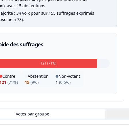
on), avec 15 abstentions.
ajorité : 34 voix pour sur 155 suffrages exprimés
bsolue à 78).
pide des suffrages
121 (71%)
Contre
Abstention
Non-votant
121
(
71%
)
15
(
9%
)
1
(
0,6%
)
Votes par groupe