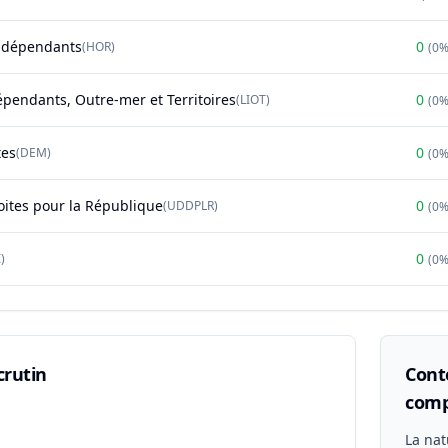
ndépendants
0
(
HOR
)
(
0
épendants, Outre-mer et Territoires
0
(
LIOT
)
(
0
tes
0
(
DEM
)
(
0
oites pour la République
0
(
UDDPLR
)
(
0
0
)
(
0
crutin
Conte
comp
n
La nat