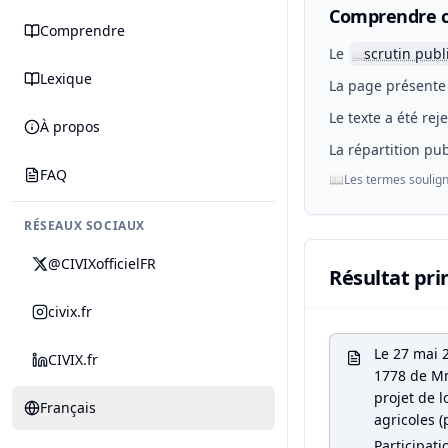
Comprendre c
Comprendre
Le
scrutin publ
📖
Lexique
La page présente 
Le texte a été rej
À propos
La répartition pub
FAQ
📖
Les termes soulign
RÉSEAUX SOCIAUX
@CIVIXofficielFR
Résultat pri
civix.fr
Le 27 mai 
CIVIX.fr
1778 de Mm
projet de l
Français
agricoles (
Participati