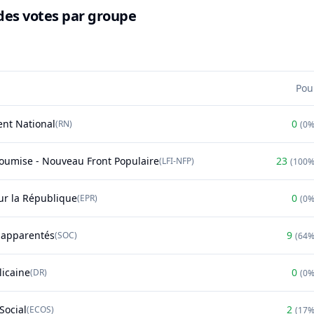
des votes par groupe
Pou
nt National
0
(
RN
)
(
0
soumise - Nouveau Front Populaire
23
(
LFI-NFP
)
(
100
r la République
0
(
EPR
)
(
0
t apparentés
9
(
SOC
)
(
64
licaine
0
(
DR
)
(
0
Social
2
(
ECOS
)
(
17