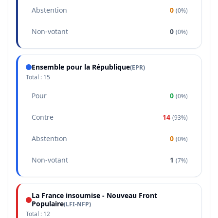
Abstention
0
(
0%
)
Non-votant
0
(
0%
)
Ensemble pour la République
(
EPR
)
Total :
15
Pour
0
(
0%
)
Contre
14
(
93%
)
Abstention
0
(
0%
)
Non-votant
1
(
7%
)
La France insoumise - Nouveau Front
Populaire
(
LFI-NFP
)
Total :
12