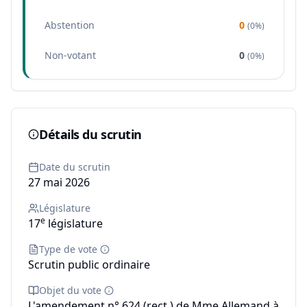
Abstention
0
(
0%
)
Non-votant
0
(
0%
)
Détails du scrutin
Date du scrutin
27 mai 2026
Législature
e
17
législature
Type de vote
Scrutin public ordinaire
Objet du vote
L'amendement n° 624 (rect.) de Mme Allemand à