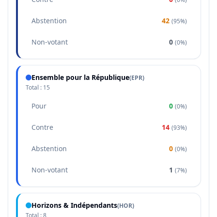
Abstention
42
(
95%
)
Non-votant
0
(
0%
)
Ensemble pour la République
(
EPR
)
Total :
15
Pour
0
(
0%
)
Contre
14
(
93%
)
Abstention
0
(
0%
)
Non-votant
1
(
7%
)
Horizons & Indépendants
(
HOR
)
Total :
8