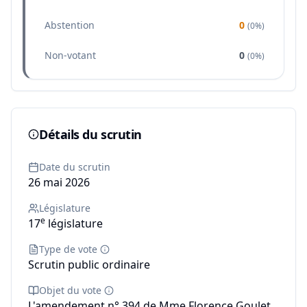
Abstention
0
(
0%
)
Non-votant
0
(
0%
)
Détails du scrutin
Date du scrutin
26 mai 2026
Législature
e
17
législature
Type de vote
Scrutin public ordinaire
Objet du vote
L'amendement n° 394 de Mme Florence Goulet