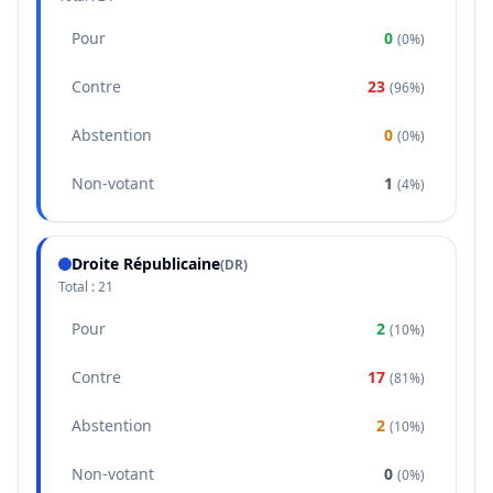
Pour
0
(
0%
)
Contre
23
(
96%
)
Abstention
0
(
0%
)
Non-votant
1
(
4%
)
Droite Républicaine
(
DR
)
Total :
21
Pour
2
(
10%
)
Contre
17
(
81%
)
Abstention
2
(
10%
)
Non-votant
0
(
0%
)