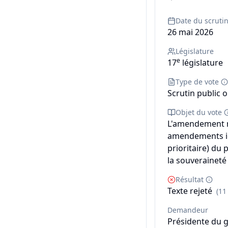
Date du scruti
26 mai 2026
Législature
e
17
législature
Type de vote
Scrutin public o
Objet du vote
L'amendement n
amendements ide
prioritaire) du 
la souveraineté 
Résultat
Texte rejeté
(11
Demandeur
Présidente du 