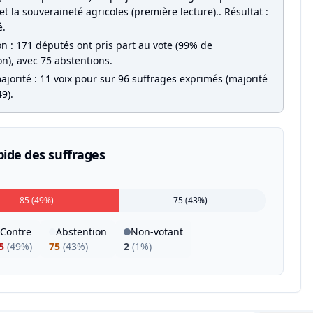
et la souveraineté agricoles (première lecture).. Résultat :
é.
on : 171 députés ont pris part au vote (99% de
on), avec 75 abstentions.
jorité : 11 voix pour sur 96 suffrages exprimés (majorité
9).
pide des suffrages
85 (49%)
75 (43%)
Contre
Abstention
Non-votant
5
(
49%
)
75
(
43%
)
2
(
1%
)