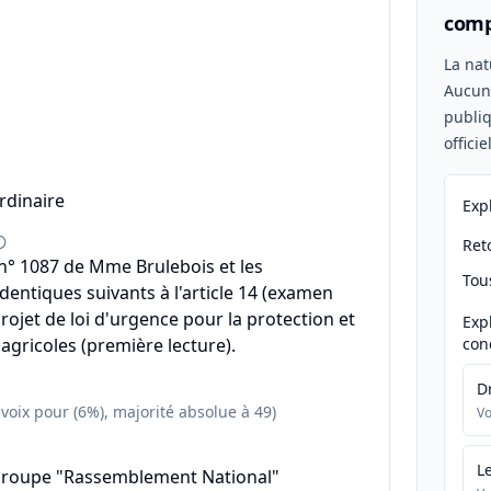
comp
n
La nat
Aucu
publiq
offici
rdinaire
Exp
Reto
° 1087 de Mme Brulebois et les
Tou
ntiques suivants à l'article 14 (examen
projet de loi d'urgence pour la protection et
Exp
agricoles (première lecture).
con
D
 voix pour (6%), majorité absolue à 49)
Vo
L
groupe "Rassemblement National"