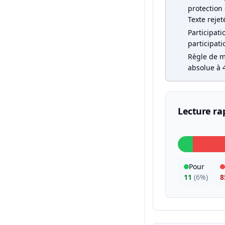
protection 
Texte rejet
Participati
participati
Règle de ma
absolue à 4
Lecture ra
Pour
11
(
6%
)
8