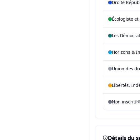
Droite Répub
Écologiste et 
Les Démocra
Horizons & I
Union des dr
Libertés, Ind
Non inscrit
(NI
Détails du s