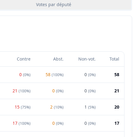
Votes par député
Contre
Abst.
Non-vot.
Total
0
58
0
58
(
0%
)
(
100%
)
(
0%
)
21
0
0
21
(
100%
)
(
0%
)
(
0%
)
15
2
1
20
(
75%
)
(
10%
)
(
5%
)
17
0
0
17
(
100%
)
(
0%
)
(
0%
)