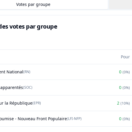
Votes par groupe
des votes par groupe
Pour
nt National
0
(
RN
)
(
0%
)
t apparentés
0
(
SOC
)
(
0%
)
r la République
2
(
EPR
)
(
10%
)
soumise - Nouveau Front Populaire
0
(
LFI-NFP
)
(
0%
)