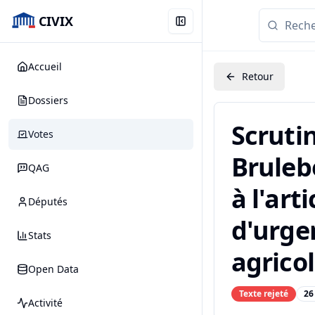
CIVIX
Accueil
Retour
Dossiers
Scruti
Votes
Bruleb
QAG
à l'art
Députés
d'urge
Stats
agricol
Open Data
Texte rejeté
26
Activité