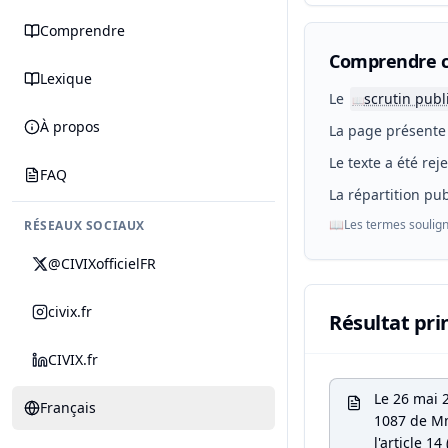
Comprendre
Comprendre c
Lexique
Le
scrutin publ
📖
À propos
La page présente 
Le texte a été rej
FAQ
La répartition pub
📖
Les termes soulign
RÉSEAUX SOCIAUX
@CIVIXofficielFR
civix.fr
Résultat pri
CIVIX.fr
Le 26 mai 
Français
1087 de Mm
l'article 1