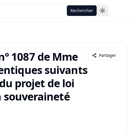
Rechercher
Toggle theme
n° 1087 de Mme
Partager
entiques suivants
 du projet de loi
a souveraineté