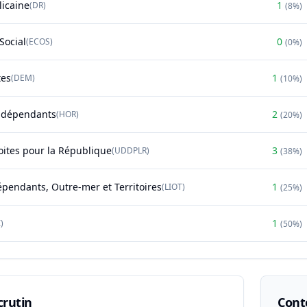
licaine
1
(
DR
)
(
8%
)
Social
0
(
ECOS
)
(
0%
)
tes
1
(
DEM
)
(
10%
)
ndépendants
2
(
HOR
)
(
20%
)
oites pour la République
3
(
UDDPLR
)
(
38%
)
épendants, Outre-mer et Territoires
1
(
LIOT
)
(
25%
)
1
)
(
50%
)
crutin
Conte