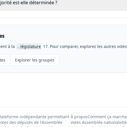
rité est-elle déterminée ?
es
ient à la
législature
17. Pour comparer, explorez les autres vote
📖
tes
Explorer les groupes
Plateforme indépendante permettant
À propos
Comment ça marche
votes des députés de l'Assemblée
Votes Assemblée nationale
Dé