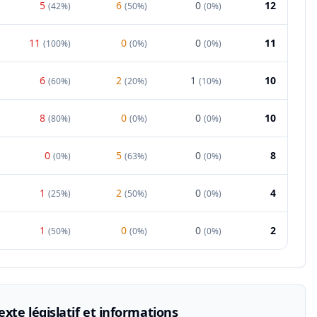
5
6
0
12
(
42%
)
(
50%
)
(
0%
)
11
0
0
11
(
100%
)
(
0%
)
(
0%
)
6
2
1
10
(
60%
)
(
20%
)
(
10%
)
8
0
0
10
(
80%
)
(
0%
)
(
0%
)
0
5
0
8
(
0%
)
(
63%
)
(
0%
)
1
2
0
4
(
25%
)
(
50%
)
(
0%
)
1
0
0
2
(
50%
)
(
0%
)
(
0%
)
xte législatif et informations