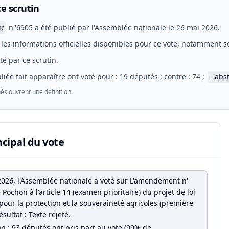
e scrutin
ic
n°6905 a été publié par l'Assemblée nationale le 26 mai 2026.
les informations officielles disponibles pour ce vote, notamment so
eté par ce scrutin.
liée fait apparaître ont voté pour : 19 députés ; contre : 74 ;
abs
📖
és ouvrent une définition.
ncipal du vote
2026, l'Assemblée nationale a voté sur L'amendement n°
ochon à l'article 14 (examen prioritaire) du projet de loi
pour la protection et la souveraineté agricoles (première
ésultat : Texte rejeté.
on : 93 députés ont pris part au vote (99% de