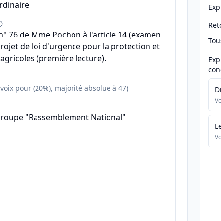
rdinaire
Exp
Reto
° 76 de Mme Pochon à l'article 14 (examen
Tou
projet de loi d'urgence pour la protection et
agricoles (première lecture).
Exp
con
 voix pour (20%), majorité absolue à 47)
D
Vo
groupe "Rassemblement National"
L
Vo