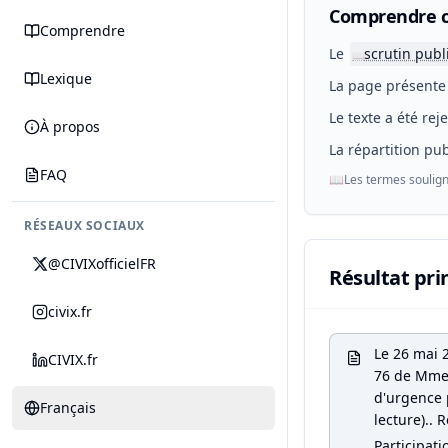
Comprendre c
Comprendre
Le
scrutin publ
📖
Lexique
La page présente 
Le texte a été rej
À propos
La répartition pub
FAQ
📖
Les termes soulign
RÉSEAUX SOCIAUX
@CIVIXofficielFR
Résultat pri
civix.fr
Le 26 mai 
CIVIX.fr
76 de Mme P
d'urgence 
Français
lecture).. R
Participati