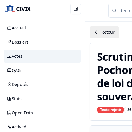
CIVIX
Accueil
Retour
Dossiers
Scruti
Votes
Pochon 
QAG
de loi 
Députés
souvera
Stats
Texte rejeté
26
Open Data
Activité