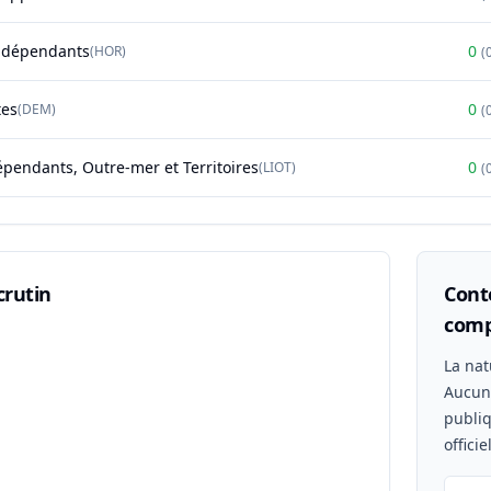
ndépendants
0
(
HOR
)
(
tes
0
(
DEM
)
(
épendants, Outre-mer et Territoires
0
(
LIOT
)
(
crutin
Conte
comp
n
La nat
Aucu
publiq
offici