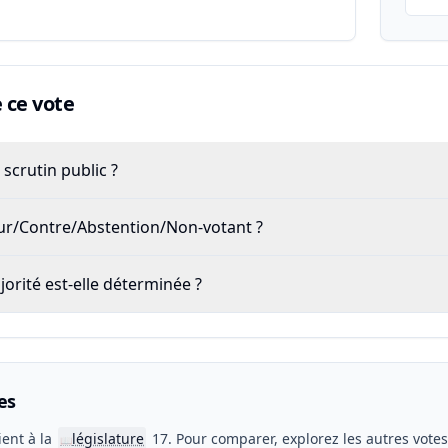
ce vote
scrutin public ?
our/Contre/Abstention/Non-votant ?
rité est-elle déterminée ?
es
ient à la
législature
17. Pour comparer, explorez les autres vote
📖