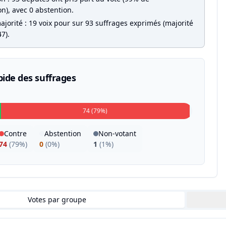
on), avec 0 abstention.
jorité : 19 voix pour sur 93 suffrages exprimés (majorité
7).
pide des suffrages
74 (79%)
Contre
Abstention
Non-votant
74
(
79%
)
0
(
0%
)
1
(
1%
)
Votes par groupe