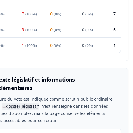
7
0
0
7
0%
)
(
100%
)
(
0%
)
(
0%
)
5
0
0
5
0%
)
(
100%
)
(
0%
)
(
0%
)
1
0
0
1
0%
)
(
100%
)
(
0%
)
(
0%
)
xte législatif et informations
lémentaires
ure du vote est indiquée comme scrutin public ordinaire.
n
dossier législatif
n'est renseigné dans les données
📖
ues disponibles, mais la page conserve les éléments
els accessibles pour ce scrutin.