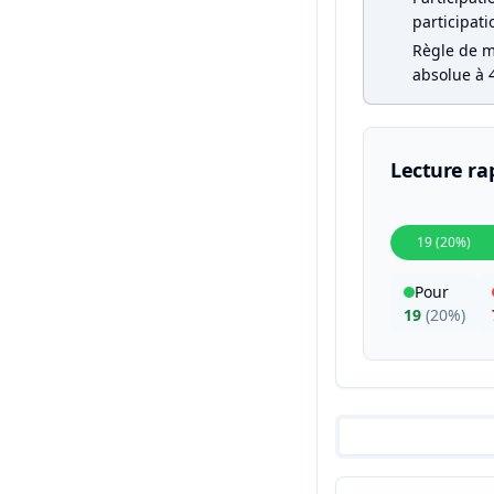
participati
Règle de ma
absolue à 4
Lecture ra
19 (20%)
Pour
19
(
20%
)