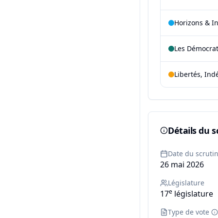
Horizons & I
Les Démocra
Libertés, Ind
Détails du s
Date du scruti
26 mai 2026
Législature
e
17
législature
Type de vote