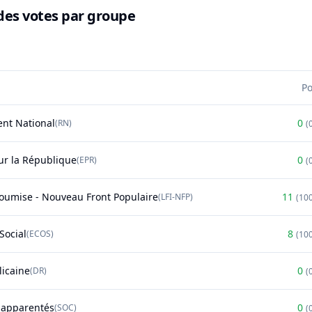
des votes par groupe
P
nt National
0
(
RN
)
(
r la République
0
(
EPR
)
(
soumise - Nouveau Front Populaire
11
(
LFI-NFP
)
(
10
Social
8
(
ECOS
)
(
10
licaine
0
(
DR
)
(
t apparentés
0
(
SOC
)
(