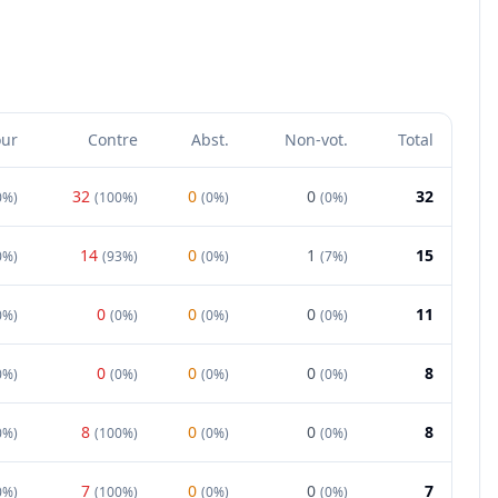
our
Contre
Abst.
Non-vot.
Total
32
0
0
32
0%
)
(
100%
)
(
0%
)
(
0%
)
14
0
1
15
0%
)
(
93%
)
(
0%
)
(
7%
)
0
0
0
11
0%
)
(
0%
)
(
0%
)
(
0%
)
0
0
0
8
0%
)
(
0%
)
(
0%
)
(
0%
)
8
0
0
8
0%
)
(
100%
)
(
0%
)
(
0%
)
7
0
0
7
0%
)
(
100%
)
(
0%
)
(
0%
)