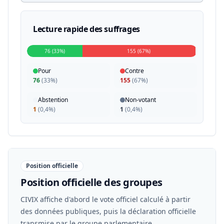
Lecture rapide des suffrages
76 (33%)
155 (67%)
Pour
Contre
76
(
33%
)
155
(
67%
)
Abstention
Non-votant
1
(
0,4%
)
1
(
0,4%
)
Position officielle
Position officielle des groupes
CIVIX affiche d'abord le vote officiel calculé à partir
des données publiques, puis la déclaration officielle
transmise par le groupe parlementaire.