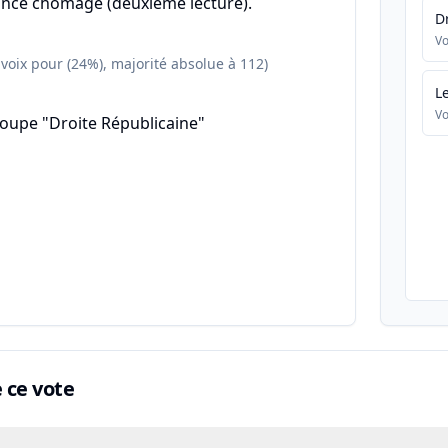
urance chômage (deuxième lecture).
D
Vo
 voix pour (24%), majorité absolue à 112)
L
Vo
oupe "Droite Républicaine"
ce vote