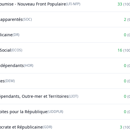
soumise - Nouveau Front Populaire
33
(
LFI-NFP
)
(
10
t apparentés
2
(
SOC
)
(
licaine
0
(
DR
)
(
Social
16
(
ECOS
)
(
10
ndépendants
0
(
HOR
)
(
tes
0
(
DEM
)
(
épendants, Outre-mer et Territoires
0
(
LIOT
)
(
oites pour la République
0
(
UDDPLR
)
(
rate et Républicaine
3
(
GDR
)
(
10