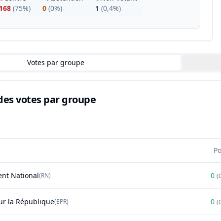
168
(
75%
)
0
(
0%
)
1
(
0,4%
)
Votes par groupe
des votes par groupe
P
nt National
0
(
RN
)
(
r la République
0
(
EPR
)
(