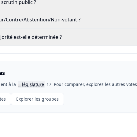
scrutin public ?
our/Contre/Abstention/Non-votant ?
rité est-elle déterminée ?
es
ient à la
législature
17. Pour comparer, explorez les autres vote
📖
tes
Explorer les groupes