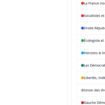
La France in
Socialistes e
Droite Répub
Écologiste et 
Horizons & I
Les Démocra
Libertés, Ind
Union des dr
Gauche Démoc