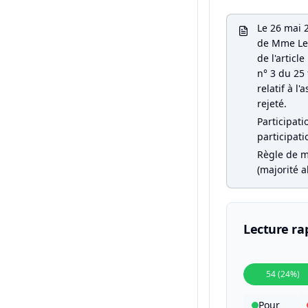
Le 26 mai 
de Mme Leb
de l'articl
n° 3 du 25
relatif à l
rejeté.
Participati
participati
Règle de m
(majorité a
Lecture ra
54 (24%)
Pour