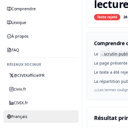
lecture
Comprendre
Texte rejeté
26
Lexique
À propos
Comprendre c
FAQ
Le
scrutin publ
📖
La page présente 
RÉSEAUX SOCIAUX
Le texte a été rej
@CIVIXofficielFR
La répartition pub
civix.fr
📖
Les termes soulign
CIVIX.fr
Français
Résultat pri