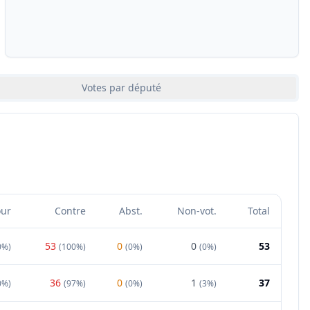
Votes par député
our
Contre
Abst.
Non-vot.
Total
53
0
0
53
0%
)
(
100%
)
(
0%
)
(
0%
)
36
0
1
37
0%
)
(
97%
)
(
0%
)
(
3%
)