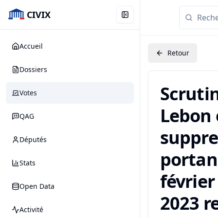
CIVIX
Accueil
Retour
Dossiers
Scruti
Votes
Lebon 
QAG
suppres
Députés
portan
Stats
févrie
Open Data
2023 r
Activité