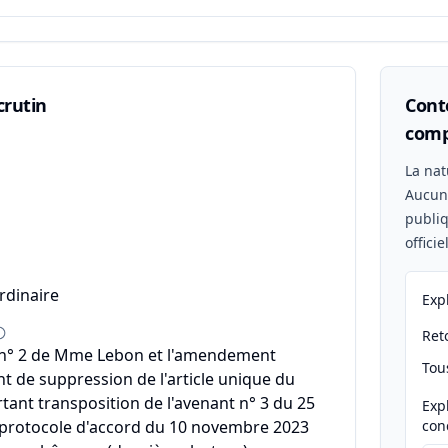
crutin
Conte
comp
n
La nat
Aucu
publiq
offici
rdinaire
Exp
Reto
n° 2 de Mme Lebon et l'amendement
Tou
nt de suppression de l'article unique du
rtant transposition de l'avenant n° 3 du 25
Exp
 protocole d'accord du 10 novembre 2023
con