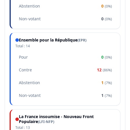
Abstention
0
(
0%
)
Non-votant
0
(
0%
)
Ensemble pour la République
(
EPR
)
Total :
14
Pour
0
(
0%
)
Contre
12
(
86%
)
Abstention
1
(
7%
)
Non-votant
1
(
7%
)
La France insoumise - Nouveau Front
Populaire
(
LFI-NFP
)
Total :
13