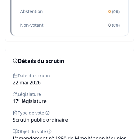
Abstention
0
(
0%
)
Non-votant
0
(
0%
)
Détails du scrutin
Date du scrutin
22 mai 2026
Législature
e
17
législature
Type de vote
Scrutin public ordinaire
Objet du vote
L'amendement n° 1890 de Mme Manon Meunier