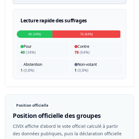
Lecture rapide des suffrages
40 (34%)
76 (64%)
Pour
Contre
40
(
34%
)
76
(
64%
)
Abstention
Non-votant
1
(
0,8%
)
1
(
0,8%
)
Position officielle
Position officielle des groupes
CIVIX affiche d'abord le vote officiel calculé à partir
des données publiques, puis la déclaration officielle