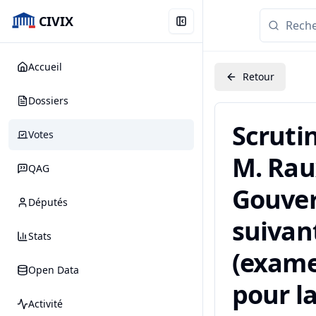
CIVIX
Accueil
Retour
Dossiers
Scruti
Votes
M. Rau
QAG
Gouver
Députés
suivant
Stats
(examen
Open Data
pour la
Activité