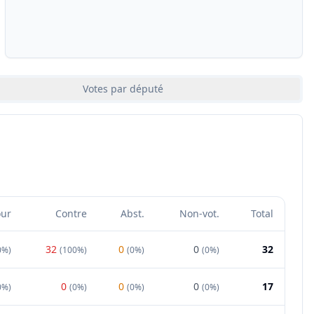
Votes par député
our
Contre
Abst.
Non-vot.
Total
32
0
0
32
0%
)
(
100%
)
(
0%
)
(
0%
)
0
0
0
17
0%
)
(
0%
)
(
0%
)
(
0%
)