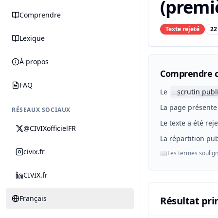
(premiè
Comprendre
Texte rejeté
22
Lexique
À propos
Comprendre c
FAQ
Le
scrutin publ
📖
La page présente 
RÉSEAUX SOCIAUX
Le texte a été rej
@CIVIXofficielFR
La répartition pub
civix.fr
📖
Les termes soulign
CIVIX.fr
Français
Résultat pri