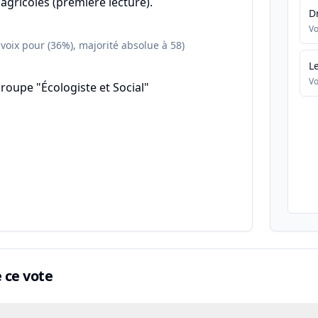
agricoles (première lecture).
D
Vo
 voix pour (36%), majorité absolue à 58)
L
Vo
roupe "Écologiste et Social"
ce vote