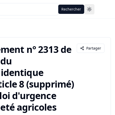
Rechercher
Toggle theme
ement n° 2313 de
Partager
 du
identique
ticle 8 (supprimé)
 loi d'urgence
neté agricoles