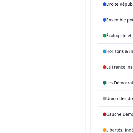
Droite Répub
Ensemble pou
Écologiste et 
Horizons & I
La France in
Les Démocra
Union des dr
Gauche Démoc
Libertés, Ind