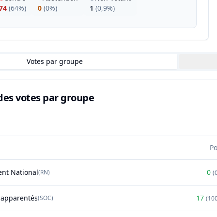
74
(
64%
)
0
(
0%
)
1
(
0,9%
)
Votes par groupe
des votes par groupe
P
nt National
0
(
RN
)
(
t apparentés
17
(
SOC
)
(
10