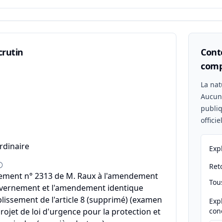
crutin
Conte
comp
n
La nat
Aucu
publiq
offici
rdinaire
Exp
Reto
ment n° 2313 de M. Raux à l'amendement
Tou
vernement et l'amendement identique
blissement de l'article 8 (supprimé) (examen
Exp
projet de loi d'urgence pour la protection et
con