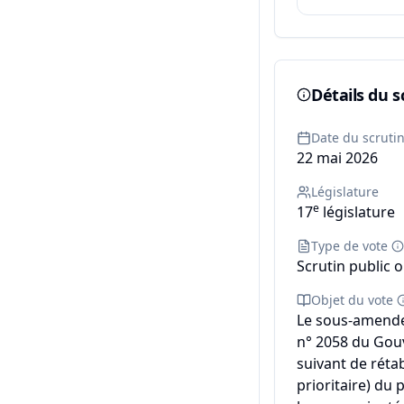
Détails du s
Date du scruti
22 mai 2026
Législature
e
17
législature
Type de vote
Scrutin public o
Objet du vote
Le sous-amende
n° 2058 du Gou
suivant de réta
prioritaire) du 