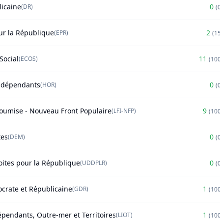
licaine
0
(
DR
)
(
r la République
2
(
EPR
)
(
1
Social
11
(
ECOS
)
(
10
ndépendants
0
(
HOR
)
(
soumise - Nouveau Front Populaire
9
(
LFI-NFP
)
(
10
tes
0
(
DEM
)
(
oites pour la République
0
(
UDDPLR
)
(
rate et Républicaine
1
(
GDR
)
(
10
épendants, Outre-mer et Territoires
1
(
LIOT
)
(
10