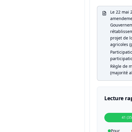
Le 22 mai 2
amendemen
Gouverneme
rétablissem
projet de l
agricoles (
Participati
participati
Règle de m
(majorité a
Lecture ra
41 (3
Pour