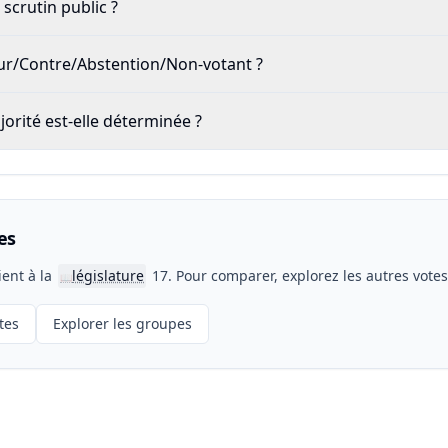
scrutin public ?
our/Contre/Abstention/Non-votant ?
rité est-elle déterminée ?
es
ient à la
législature
17. Pour comparer, explorez les autres vote
📖
tes
Explorer les groupes