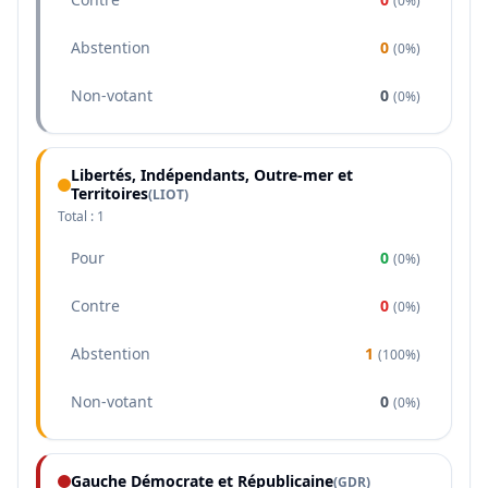
(
0%
)
Abstention
0
(
0%
)
Non-votant
0
(
0%
)
Libertés, Indépendants, Outre-mer et
Territoires
(
LIOT
)
Total :
1
Pour
0
(
0%
)
Contre
0
(
0%
)
Abstention
1
(
100%
)
Non-votant
0
(
0%
)
Gauche Démocrate et Républicaine
(
GDR
)