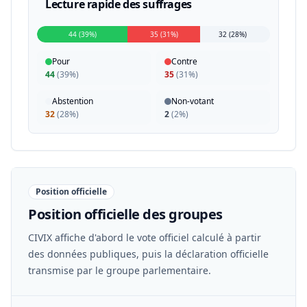
Lecture rapide des suffrages
44 (39%)
35 (31%)
32 (28%)
Pour
Contre
44
(
39%
)
35
(
31%
)
Abstention
Non-votant
32
(
28%
)
2
(
2%
)
Position officielle
Position officielle des groupes
CIVIX affiche d'abord le vote officiel calculé à partir
des données publiques, puis la déclaration officielle
transmise par le groupe parlementaire.