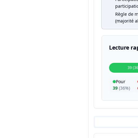
participati
Règle de m
(majorité a
Lecture ra
39 (3
Pour
39
(
36%
)