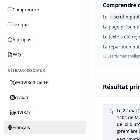
Comprendre c
Comprendre
Le
scrutin publ
📖
Lexique
La page présente 
Le texte a été rej
À propos
La répartition pub
FAQ
📖
Les termes soulign
RÉSEAUX SOCIAUX
@CIVIXofficielFR
Résultat pri
civix.fr
Le 22 mai 
CIVIX.fr
1404 de M. 
de loi d'ur
Français
(première l
Participati