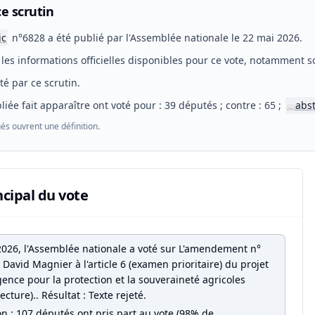
e scrutin
ic
n°6828 a été publié par l'Assemblée nationale le 22 mai 2026.
les informations officielles disponibles pour ce vote, notamment so
eté par ce scrutin.
liée fait apparaître ont voté pour : 39 députés ; contre : 65 ;
abs
📖
és ouvrent une définition.
ncipal du vote
2026, l'Assemblée nationale a voté sur L'amendement n°
David Magnier à l'article 6 (examen prioritaire) du projet
gence pour la protection et la souveraineté agricoles
ecture).. Résultat : Texte rejeté.
on : 107 députés ont pris part au vote (98% de