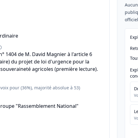
Aucu
publiq
offici
rdinaire
Exp
Reto
 1404 de M. David Magnier à l'article 6
Tou
ire) du projet de loi d'urgence pour la
 souveraineté agricoles (première lecture).
Exp
con
 voix pour (36%), majorité absolue à 53)
D
Vo
groupe "Rassemblement National"
L
Vo