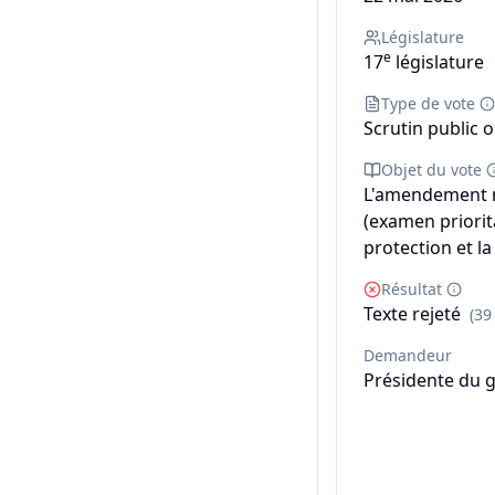
Législature
e
17
législature
Type de vote
Scrutin public o
Objet du vote
L'amendement n°
(examen priorita
protection et la
Résultat
Texte rejeté
(39
Demandeur
Présidente du 