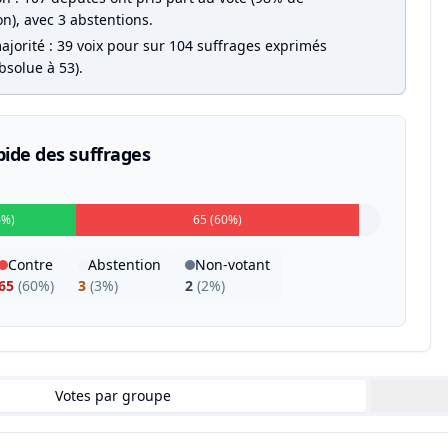
on), avec 3 abstentions.
ajorité : 39 voix pour sur 104 suffrages exprimés
bsolue à 53).
pide des suffrages
6%)
65 (60%)
Contre
Abstention
Non-votant
65
(
60%
)
3
(
3%
)
2
(
2%
)
Votes par groupe