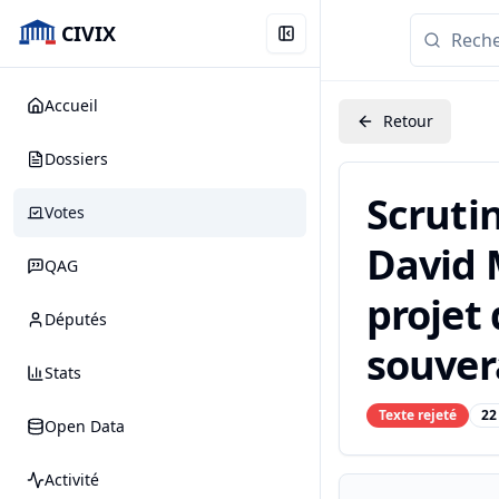
CIVIX
Accueil
Retour
Dossiers
Scruti
Votes
David M
QAG
projet 
Députés
souvera
Stats
Texte rejeté
22
Open Data
Activité