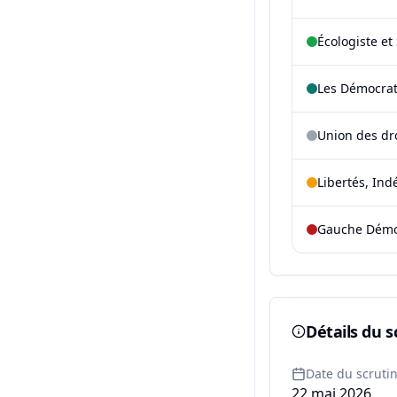
Écologiste et 
Les Démocra
Union des dr
Libertés, Ind
Gauche Démoc
Détails du s
Date du scruti
22 mai 2026