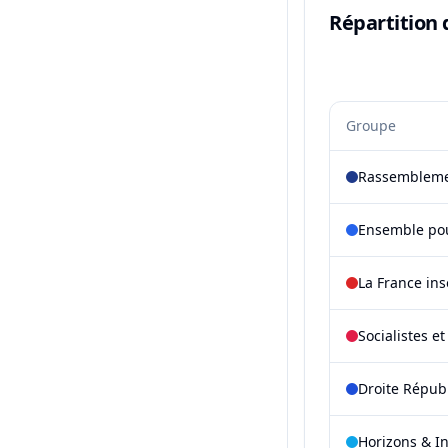
Répartition 
Groupe
Rassembleme
Ensemble pou
La France in
Socialistes e
Droite Répub
Horizons & I