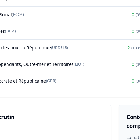
Social
0
(
ECOS
)
(
0
tes
0
(
DEM
)
(
0
oites pour la République
2
(
UDDPLR
)
(
100
épendants, Outre-mer et Territoires
0
(
LIOT
)
(
0
rate et Républicaine
0
(
GDR
)
(
0
crutin
Conte
comp
n
La nat