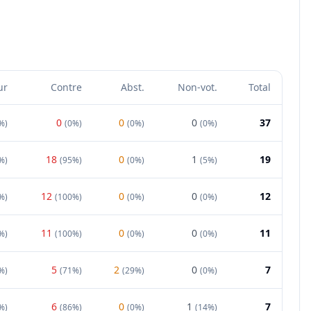
ur
Contre
Abst.
Non-vot.
Total
0
0
0
37
%
)
(
0%
)
(
0%
)
(
0%
)
18
0
1
19
%
)
(
95%
)
(
0%
)
(
5%
)
12
0
0
12
%
)
(
100%
)
(
0%
)
(
0%
)
11
0
0
11
%
)
(
100%
)
(
0%
)
(
0%
)
5
2
0
7
%
)
(
71%
)
(
29%
)
(
0%
)
6
0
1
7
%
)
(
86%
)
(
0%
)
(
14%
)