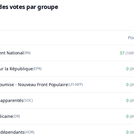
des votes par groupe
Po
nt National
37
(
RN
)
(
100
r la République
0
(
EPR
)
(
0
soumise - Nouveau Front Populaire
0
(
LFI-NFP
)
(
0
t apparentés
0
(
SOC
)
(
0
licaine
0
(
DR
)
(
0
ndépendants
0
(
HOR
)
(
0