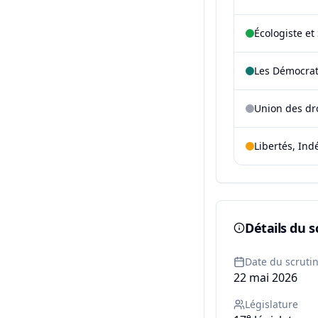
Écologiste et 
Les Démocra
Union des dr
Libertés, Ind
Détails du s
Date du scruti
22 mai 2026
Législature
e