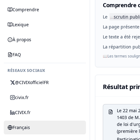
Comprendre c
Comprendre
Le
scrutin publ
📖
Lexique
La page présente 
Le texte a été rej
À propos
La répartition pub
FAQ
📖
Les termes soulign
RÉSEAUX SOCIAUX
@CIVIXofficielFR
Résultat pri
civix.fr
Le 22 mai 
CIVIX.fr
1403 de M. 
de loi d'ur
Français
(première l
Participati