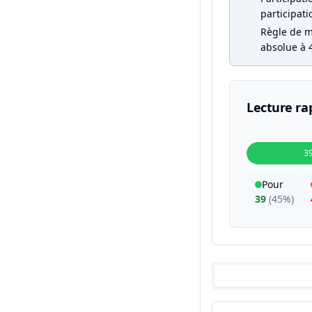
participati
Règle de ma
absolue à 4
Lecture ra
3
Pour
39
(
45%
)