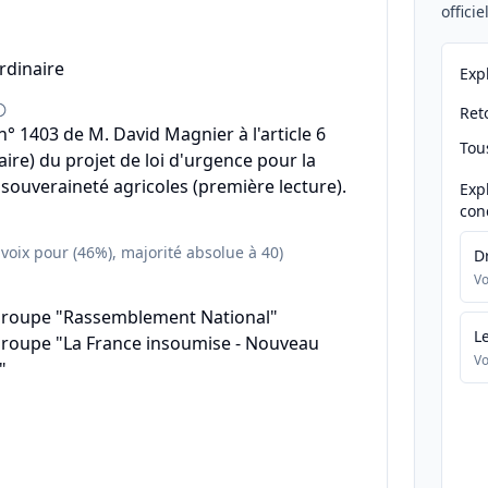
offici
rdinaire
Exp
Reto
 1403 de M. David Magnier à l'article 6
Tou
ire) du projet de loi d'urgence pour la
 souveraineté agricoles (première lecture).
Exp
con
 voix pour (46%), majorité absolue à 40)
D
Vo
groupe "Rassemblement National"
L
groupe "La France insoumise - Nouveau
Vo
"