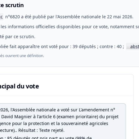
e scrutin
ic
n°6820 a été publié par l'Assemblée nationale le 22 mai 2026.
les informations officielles disponibles pour ce vote, notamment so
eté par ce scrutin.
liée fait apparaître ont voté pour : 39 députés ; contre : 40 ;
abs
📖
és ouvrent une définition.
ncipal du vote
2026, l'Assemblée nationale a voté sur L'amendement n°
David Magnier à l'article 6 (examen prioritaire) du projet
gence pour la protection et la souveraineté agricoles
ecture).. Résultat : Texte rejeté.
on : 85 députés ont pris part au vote (98% de