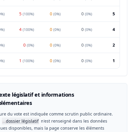
5
0
0
5
0%
)
(
100%
)
(
0%
)
(
0%
)
4
0
0
4
0%
)
(
100%
)
(
0%
)
(
0%
)
0
0
0
2
0%
)
(
0%
)
(
0%
)
(
0%
)
1
0
0
1
0%
)
(
100%
)
(
0%
)
(
0%
)
xte législatif et informations
lémentaires
ure du vote est indiquée comme scrutin public ordinaire.
n
dossier législatif
n'est renseigné dans les données
📖
ues disponibles, mais la page conserve les éléments