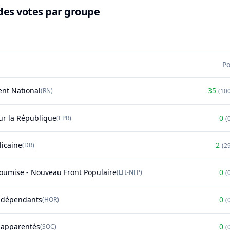
des votes par groupe
P
nt National
35
(
RN
)
(
10
r la République
0
(
EPR
)
(
licaine
2
(
DR
)
(
2
soumise - Nouveau Front Populaire
0
(
LFI-NFP
)
(
ndépendants
0
(
HOR
)
(
t apparentés
0
(
SOC
)
(