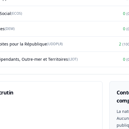
Social
0
(
ECOS
)
(
tes
0
(
DEM
)
(
oites pour la République
2
(
UDDPLR
)
(
10
épendants, Outre-mer et Territoires
0
(
LIOT
)
(
crutin
Conte
comp
n
La nat
Aucu
publiq