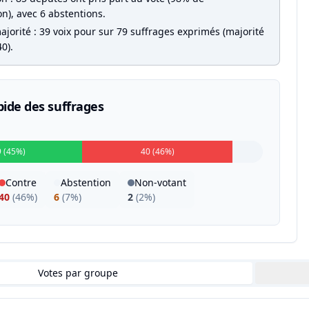
on), avec 6 abstentions.
jorité : 39 voix pour sur 79 suffrages exprimés (majorité
0).
pide des suffrages
9 (45%)
40 (46%)
Contre
Abstention
Non-votant
40
(
46%
)
6
(
7%
)
2
(
2%
)
Votes par groupe