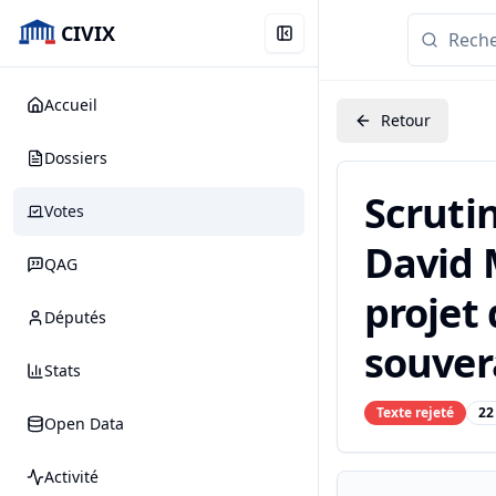
CIVIX
Accueil
Retour
Dossiers
Scruti
Votes
David M
QAG
projet 
Députés
souvera
Stats
Texte rejeté
22
Open Data
Activité