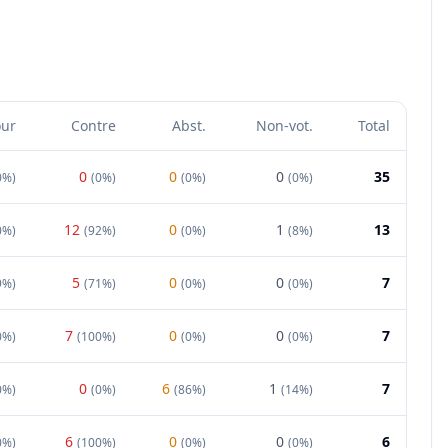
our
Contre
Abst.
Non-vot.
Total
0
0
0
35
0%
)
(
0%
)
(
0%
)
(
0%
)
12
0
1
13
0%
)
(
92%
)
(
0%
)
(
8%
)
5
0
0
7
9%
)
(
71%
)
(
0%
)
(
0%
)
7
0
0
7
0%
)
(
100%
)
(
0%
)
(
0%
)
0
6
1
7
0%
)
(
0%
)
(
86%
)
(
14%
)
6
0
0
6
0%
)
(
100%
)
(
0%
)
(
0%
)