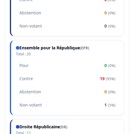
Abstention
0
(
0%
)
Non-votant
0
(
0%
)
Ensemble pour la République
(
EPR
)
Total :
20
Pour
0
(
0%
)
Contre
19
(
95%
)
Abstention
0
(
0%
)
Non-votant
1
(
5%
)
Droite Républicaine
(
DR
)
Total :
12