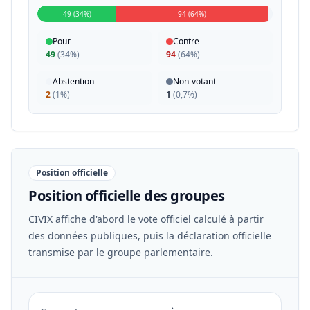
49 (34%)
94 (64%)
Pour
Contre
49
(
34%
)
94
(
64%
)
Abstention
Non-votant
2
(
1%
)
1
(
0,7%
)
Position officielle
Position officielle des groupes
CIVIX affiche d'abord le vote officiel calculé à partir
des données publiques, puis la déclaration officielle
transmise par le groupe parlementaire.