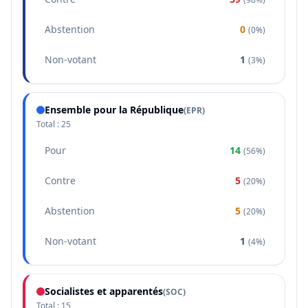
Abstention
0
(
0%
)
Non-votant
1
(
3%
)
Ensemble pour la République
(
EPR
)
Total :
25
Pour
14
(
56%
)
Contre
5
(
20%
)
Abstention
5
(
20%
)
Non-votant
1
(
4%
)
Socialistes et apparentés
(
SOC
)
Total :
15