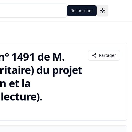
Rechercher
Toggle theme
° 1491 de M.
Partager
ritaire) du projet
n et la
lecture).