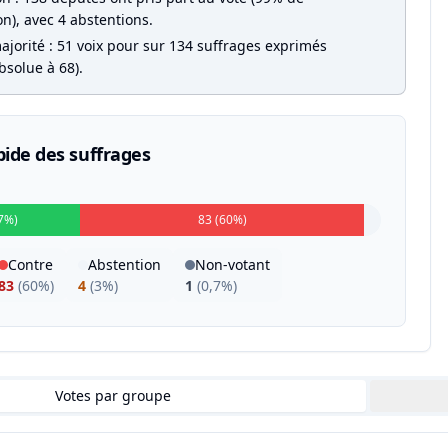
on), avec 4 abstentions.
ajorité : 51 voix pour sur 134 suffrages exprimés
bsolue à 68).
pide des suffrages
7%)
83 (60%)
Contre
Abstention
Non-votant
83
(
60%
)
4
(
3%
)
1
(
0,7%
)
Votes par groupe