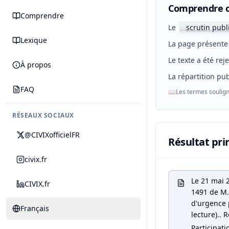
Comprendre c
Comprendre
Le
scrutin publ
📖
Lexique
La page présente 
Le texte a été rej
À propos
La répartition pub
FAQ
📖
Les termes soulign
RÉSEAUX SOCIAUX
@CIVIXofficielFR
Résultat pri
civix.fr
Le 21 mai 
CIVIX.fr
1491 de M. 
d'urgence 
Français
lecture).. R
Participati