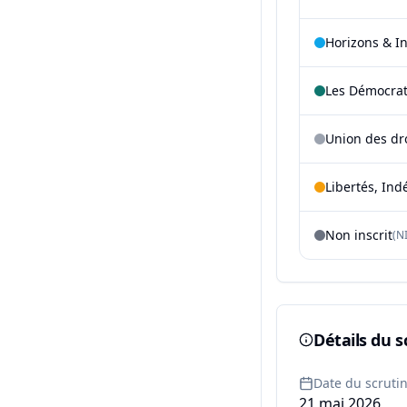
Horizons & I
Les Démocra
Union des dr
Libertés, Ind
Non inscrit
(NI
Détails du s
Date du scruti
21 mai 2026