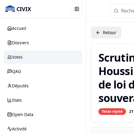
CIVIX
Accueil
Retour
Dossiers
Scruti
Votes
Houssin
QAG
de loi 
Députés
souvera
Stats
Texte rejeté
21
Open Data
Activité