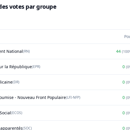
des votes par groupe
Po
nt National
44
(
RN
)
(
100
r la République
0
(
EPR
)
(
0
licaine
0
(
DR
)
(
0
soumise - Nouveau Front Populaire
0
(
LFI-NFP
)
(
0
Social
0
(
ECOS
)
(
0
t apparentés
0
(
SOC
)
(
0