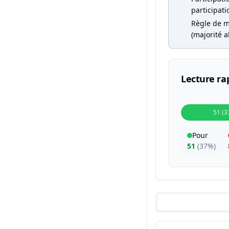
participati
Règle de m
(majorité a
Lecture ra
51 (3
Pour
51
(
37%
)