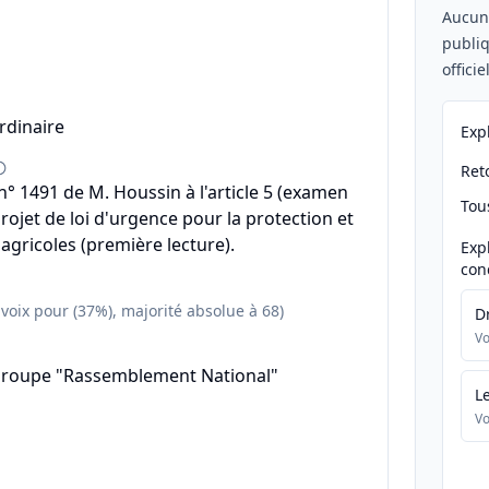
Aucu
publiq
offici
rdinaire
Exp
Reto
 1491 de M. Houssin à l'article 5 (examen
Tou
projet de loi d'urgence pour la protection et
agricoles (première lecture).
Exp
con
 voix pour (37%), majorité absolue à 68)
D
Vo
groupe "Rassemblement National"
L
Vo