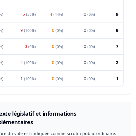
5
4
0
9
%
)
(
56%
)
(
44%
)
(
0%
)
9
0
0
9
%
)
(
100%
)
(
0%
)
(
0%
)
0
0
0
7
%
)
(
0%
)
(
0%
)
(
0%
)
2
0
0
2
%
)
(
100%
)
(
0%
)
(
0%
)
1
0
0
1
%
)
(
100%
)
(
0%
)
(
0%
)
xte législatif et informations
lémentaires
ure du vote est indiquée comme scrutin public ordinaire.