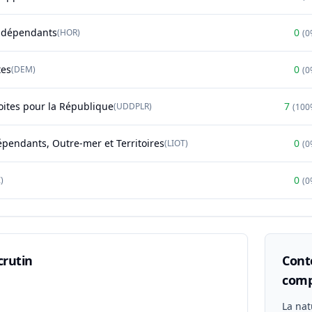
ndépendants
0
(
HOR
)
(
0
tes
0
(
DEM
)
(
0
oites pour la République
7
(
UDDPLR
)
(
100
épendants, Outre-mer et Territoires
0
(
LIOT
)
(
0
0
)
(
0
crutin
Conte
comp
n
La nat