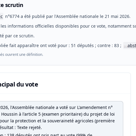
e scrutin
ic
n°6774 a été publié par l'Assemblée nationale le 21 mai 2026.
les informations officielles disponibles pour ce vote, notamment so
eté par ce scrutin.
liée fait apparaître ont voté pour : 51 députés ; contre : 83 ;
abs
📖
és ouvrent une définition.
ncipal du vote
2026, l'Assemblée nationale a voté sur L'amendement n°
Houssin à l'article 5 (examen prioritaire) du projet de loi
pour la protection et la souveraineté agricoles (première
ésultat : Texte rejeté.
on : 138 députés ont pris part au vote (99% de