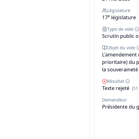
Législature
e
17
législature
Type de vote
Scrutin public o
Objet du vote
L'amendement n°
prioritaire) du 
la souveraineté 
Résultat
Texte rejeté
(51
Demandeur
Présidente du 