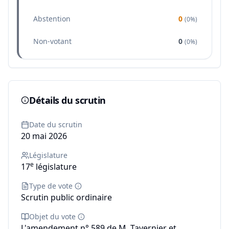
Abstention
0
(
0%
)
Non-votant
0
(
0%
)
Détails du scrutin
Date du scrutin
20 mai 2026
Législature
e
17
législature
Type de vote
Scrutin public ordinaire
Objet du vote
L'amendement n° 589 de M. Tavernier et