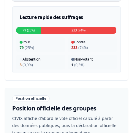
Lecture rapide des suffrages
79 (25%)
233 (74%)
Pour
Contre
79
(
25%
)
233
(
74%
)
Abstention
Non-votant
3
(
0,9%
)
1
(
0,3%
)
Position officielle
Position officielle des groupes
CIVIX affiche d'abord le vote officiel calculé à partir
des données publiques, puis la déclaration officielle
transmise par le groupe parlementaire.