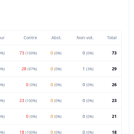
our
Contre
Abst.
Non-vot.
Total
73
0
0
73
0%
)
(
100%
)
(
0%
)
(
0%
)
28
0
1
29
0%
)
(
97%
)
(
0%
)
(
3%
)
0
0
0
26
0%
)
(
0%
)
(
0%
)
(
0%
)
23
0
0
23
0%
)
(
100%
)
(
0%
)
(
0%
)
0
0
0
21
0%
)
(
0%
)
(
0%
)
(
0%
)
18
0
0
18
0%
)
(
100%
)
(
0%
)
(
0%
)