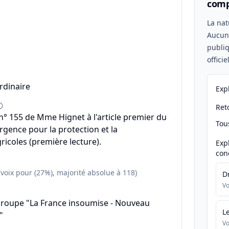
comp
n
La nat
Aucu
publiq
offici
rdinaire
Exp
Reto
° 155 de Mme Hignet à l'article premier du
Tou
urgence pour la protection et la
ricoles (première lecture).
Exp
con
 voix pour (27%), majorité absolue à 118)
D
Vo
groupe "La France insoumise - Nouveau
L
"
Vo