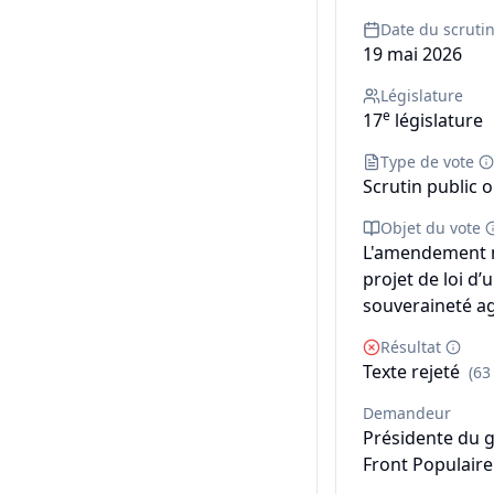
Date du scruti
19 mai 2026
Législature
e
17
législature
Type de vote
Scrutin public o
Objet du vote
L'amendement n
projet de loi d’
souveraineté ag
Résultat
Texte rejeté
(63
Demandeur
Présidente du 
Front Populaire