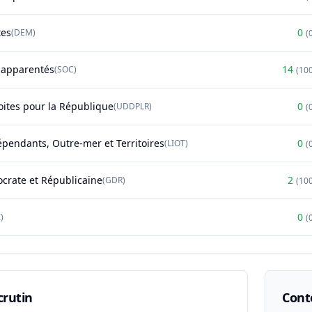
tes
0
(
DEM
)
(
t apparentés
14
(
SOC
)
(
10
oites pour la République
0
(
UDDPLR
)
(
épendants, Outre-mer et Territoires
0
(
LIOT
)
(
rate et Républicaine
2
(
GDR
)
(
10
0
)
(
crutin
Conte