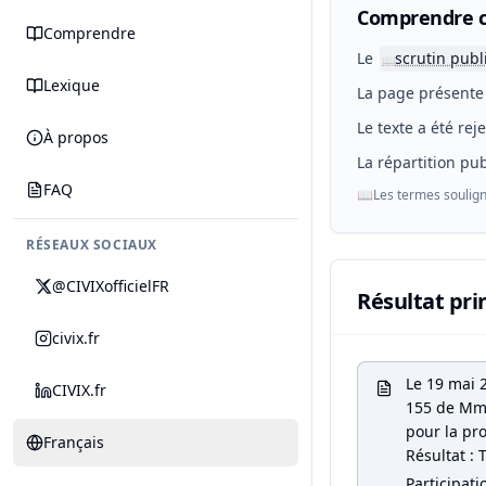
Comprendre c
Comprendre
Le
scrutin publ
📖
Lexique
La page présente 
Le texte a été rej
À propos
La répartition pub
FAQ
📖
Les termes soulign
RÉSEAUX SOCIAUX
@CIVIXofficielFR
Résultat pri
civix.fr
Le 19 mai 
CIVIX.fr
155 de Mme
pour la pro
Français
Résultat : 
Participati