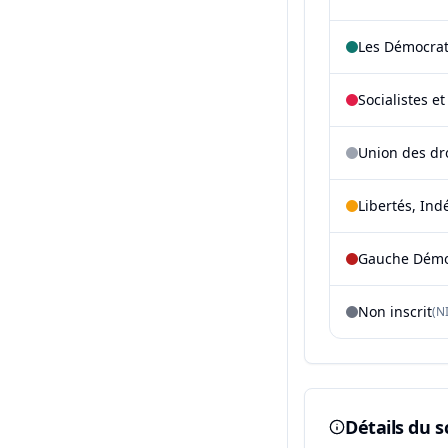
Les Démocra
Socialistes e
Union des dr
Libertés, Ind
Gauche Démoc
Non inscrit
(NI
Détails du s