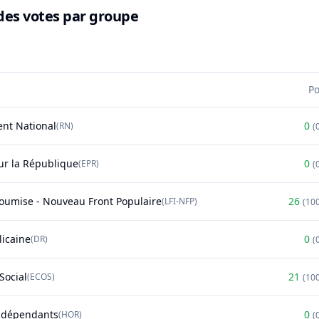
des votes par groupe
P
nt National
0
(
RN
)
(
r la République
0
(
EPR
)
(
soumise - Nouveau Front Populaire
26
(
LFI-NFP
)
(
10
licaine
0
(
DR
)
(
Social
21
(
ECOS
)
(
10
ndépendants
0
(
HOR
)
(