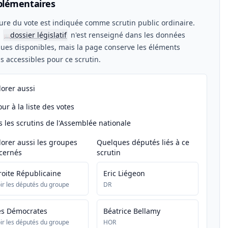
lémentaires
ure du vote est indiquée comme scrutin public ordinaire.
n
dossier législatif
n'est renseigné dans les données
📖
ues disponibles, mais la page conserve les éléments
els accessibles pour ce scrutin.
lorer aussi
ur à la liste des votes
s les scrutins de l'Assemblée nationale
lorer aussi les groupes
Quelques députés liés à ce
cernés
scrutin
roite Républicaine
Eric Liégeon
ir les députés du groupe
DR
es Démocrates
Béatrice Bellamy
ir les députés du groupe
HOR