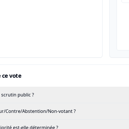
ce vote
scrutin public ?
our/Contre/Abstention/Non-votant ?
rité est-elle déterminée ?