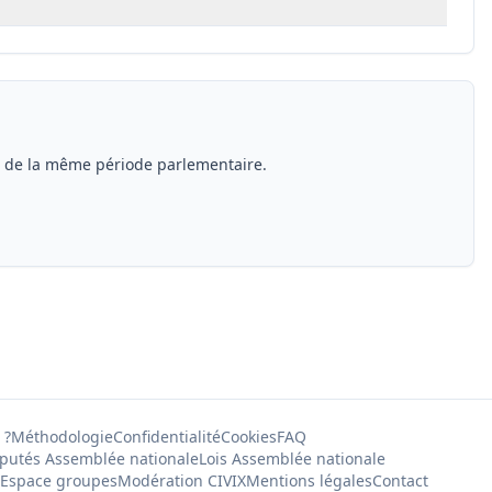
s de la même période parlementaire.
 ?
Méthodologie
Confidentialité
Cookies
FAQ
putés Assemblée nationale
Lois Assemblée nationale
Espace groupes
Modération CIVIX
Mentions légales
Contact