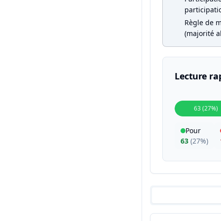
participati
Règle de m
(majorité a
Lecture ra
63 (27%)
Pour
63
(
27%
)