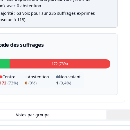
on), avec 0 abstention.
ajorité : 63 voix pour sur 235 suffrages exprimés
bsolue à 118).
pide des suffrages
172 (73%)
Contre
Abstention
Non-votant
172
(
73%
)
0
(
0%
)
1
(
0,4%
)
Votes par groupe