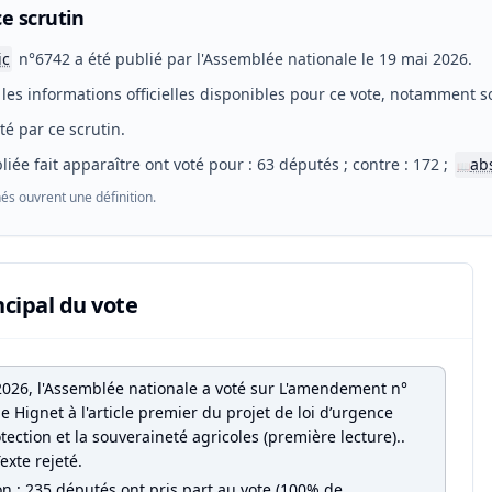
e scrutin
ic
n°6742 a été publié par l'Assemblée nationale le 19 mai 2026.
les informations officielles disponibles pour ce vote, notamment so
eté par ce scrutin.
liée fait apparaître ont voté pour : 63 députés ; contre : 172 ;
ab
📖
és ouvrent une définition.
ncipal du vote
2026, l'Assemblée nationale a voté sur L'amendement n°
 Hignet à l'article premier du projet de loi d’urgence
tection et la souveraineté agricoles (première lecture)..
Texte rejeté.
on : 235 députés ont pris part au vote (100% de