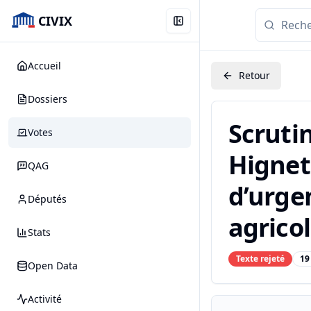
CIVIX
Accueil
Retour
Dossiers
Scruti
Votes
Hignet 
QAG
d’urge
Députés
agricol
Stats
Texte rejeté
19
Open Data
Activité