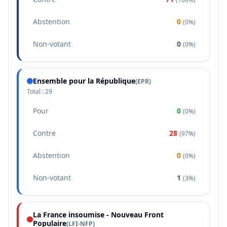
Abstention
0
(
0%
)
Non-votant
0
(
0%
)
Ensemble pour la République
(
EPR
)
Total :
29
Pour
0
(
0%
)
Contre
28
(
97%
)
Abstention
0
(
0%
)
Non-votant
1
(
3%
)
La France insoumise - Nouveau Front
Populaire
(
LFI-NFP
)